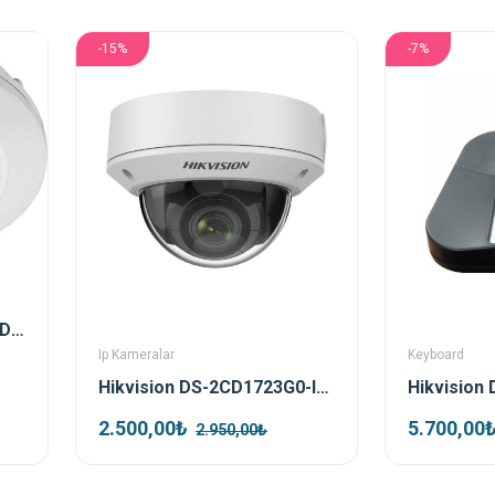
-15%
-7%
Hikvision DS-2CD2955FWD-IS 5mp 1.05 Mm Fisheye Ip Kamera
Ip Kameralar
Keyboard
Hikvision DS-2CD1723G0-IZS 2mp 2.8-12 Mm Varifocal Ip Dome Kamera
2.500,00₺
5.700,00
2.950,00₺