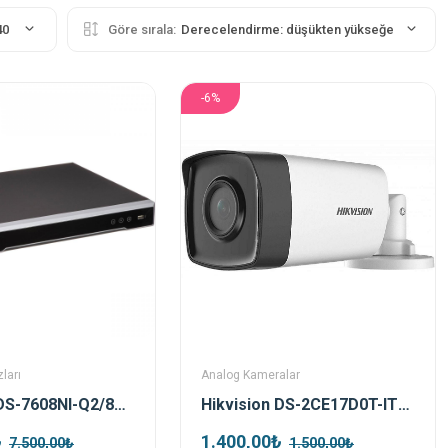
40
Göre sırala:
Derecelendirme: düşükten yükseğe
-6%
ları
Analog Kameralar
Hikvision DS-7608NI-Q2/8P 8 Kanal Poe Nvr Kayıt Cihazı
Hikvision DS-2CE17D0T-IT5F TVI 2mp 3.6mm Bullet Kamera
₺
1.400,00₺
7.500,00₺
1.500,00₺