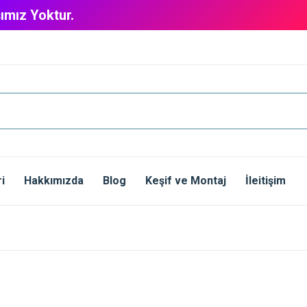
ımız Yoktur.
i
Hakkımızda
Blog
Keşif ve Montaj
İleitişim