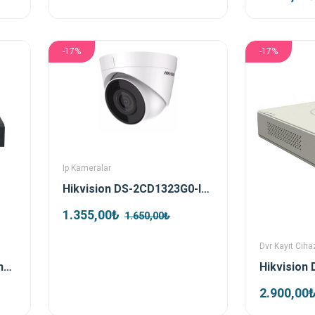
-17%
-17%
Ip Kameralar
Hikvision DS-2CD1323G0-IUF 2mp 2.8 mm Dome IP Kamera
1.355,00₺
1.650,00₺
Dvr Kayıt Cihaz
Dahua NVR2108HS-T 8kanal Nvr Kayıt Cihazı
2.900,00