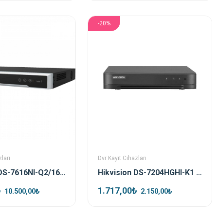
-20%
ları
Dvr Kayıt Cihazları
Hikvision DS-7616NI-Q2/16P 16 Port Poe Nvr Kayıt Cihazı
Hikvision DS-7204HGHI-K1 4 Kanal Hibrit Dvr Kayıt Cihazı
₺
1.717,00₺
10.500,00₺
2.150,00₺