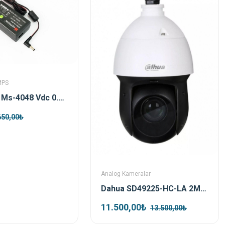
MPS
Mervesan Ms-4048 Vdc 0.83a 40w Smps Adaptör
650,00₺
Analog Kameralar
Dahua SD49225-HC-LA 2MP Starlight PTZ HDCVI Kamera
11.500,00₺
13.500,00₺