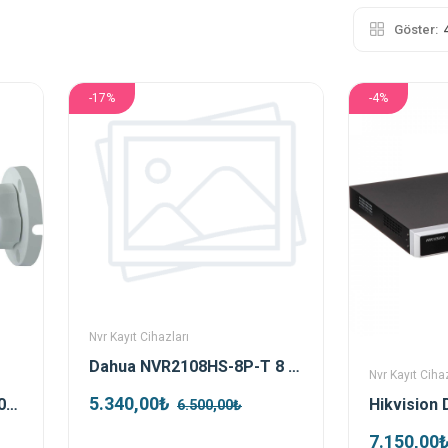
Göster:
-17%
-4%
Nvr Kayıt Cihazları
Dahua NVR2108HS-8P-T 8 Kanal Poe Nvr Kayıt Cihazı
Nvr Kayıt Cihaz
5.340,00₺
Dahua HAC-HFW1500CP-0360B-S2 5 MP 3.6mm IR Bullet Analog Güvenlik Kamerası
6.500,00₺
7.150,00