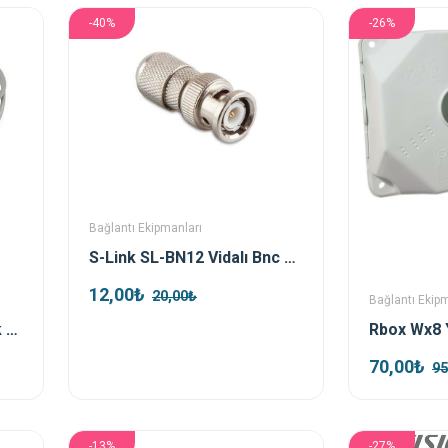
-40%
-26%
Bağlantı Ekipmanları
S-Link SL-BN12 Vidalı Bnc Konnektör
12,00₺
20,00₺
Bağlantı Ekip
Retro Bnc Dc Power Jack Kablolu
70,00₺
95
-13%
-27%