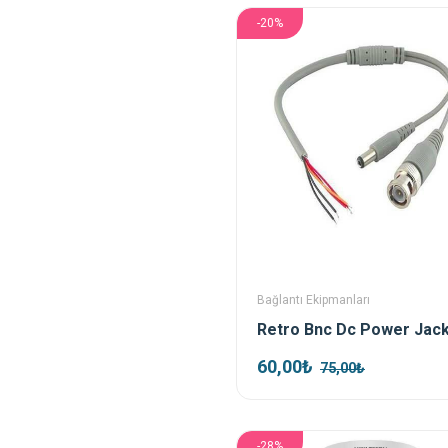
-20%
Bağlantı Ekipmanları
60,00₺
75,00₺
-28%