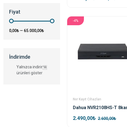
Fiyat
-4%
0,00₺
—
65.000,00₺
İndirimde
Yalnızca indirimli
ürünleri göster
Nvr Kayıt Cihazları
2.490,00₺
2.600,00₺