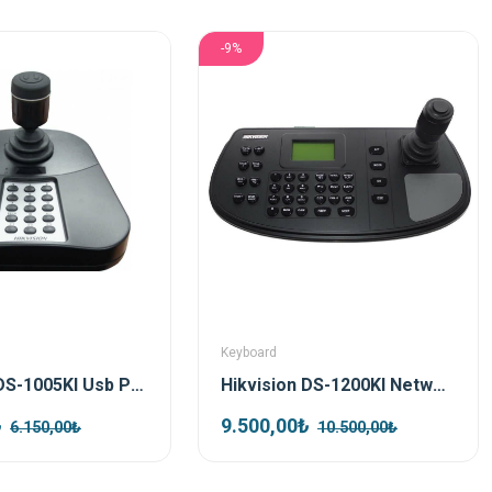
-9%
Keyboard
Hikvision DS-1005KI Usb PTZ Kontrol Klavyesi
Hikvision DS-1200KI Network Kontrol Klavyesi
₺
9.500,00₺
6.150,00₺
10.500,00₺