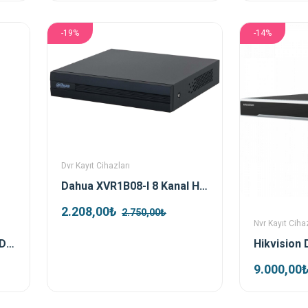
-19%
-14%
Dvr Kayıt Cihazları
Dahua XVR1B08-I 8 Kanal HDCVI XVR Kayıt Cihazı
2.208,00₺
2.750,00₺
Nvr Kayıt Cihaz
Hikvision DS-2DE4425IW-DE-T5 4 Mp 25x Ptz Ip Kamera
9.000,00