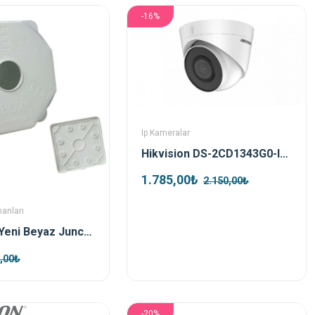
-16%
Ip Kameralar
Hikvision DS-2CD1343G0-IUF 4mp 2.8mm Ip Kamera
1.785,00₺
2.150,00₺
manları
Rbox Wx8 Yeni Beyaz Junction Outdoor Box + Taban Dahil
,00₺
-20%