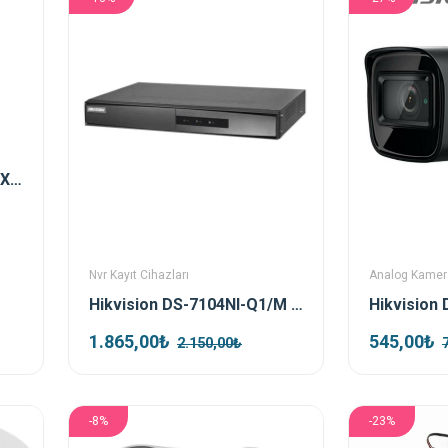
Hikvision DS-2CE76D0T-EXIPF TVI 2mp 2.8mm Ir Dome Kamera
Nvr Kayıt Cihazları
Analog Kamer
Hikvision DS-7104NI-Q1/M 4 Kanal Nvr Kayıt Cihazı
1.865,00₺
545,00₺
2.150,00₺
-8%
-23%