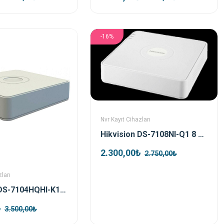
-16%
Nvr Kayıt Cihazları
Hikvision DS-7108NI-Q1 8 Kanal H.265+ Nvr Kayıt Cihazı
2.300,00₺
2.750,00₺
ları
Hikvision DS-7104HQHI-K1 4 Port Hybrid Dvr Kayıt Cihazı
₺
3.500,00₺