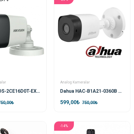
alar
Analog Kameralar
Hikvision DS-2CE16D0T-EXIPF TVI 2mp 2.8mm Bullet Kamera
Dahua HAC-B1A21-0360B 2mp HDCVI Bullet Kamera
599,00₺
750,00₺
750,00₺
-14%