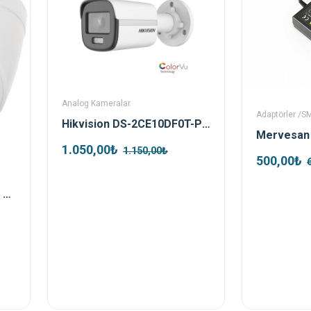
Analog Kameralar
Adaptörler /S
Hikvision DS-2CE10DF0T-PF TVI 2mp 3.6mm Colorvu Bullet Kamera
1.050,00₺
1.150,00₺
500,00₺
Dahua HAC-T1A21-0280B 2mp HDCVI Dome Kamera