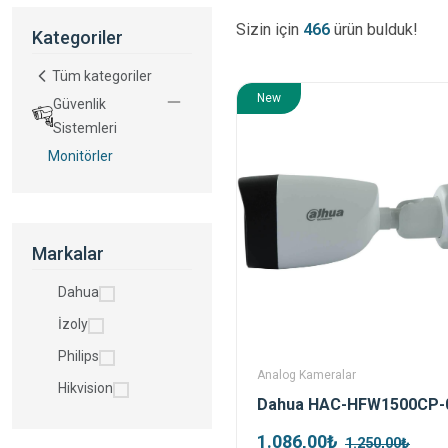
Sizin için
466
ürün bulduk!
Kategoriler
Tüm kategoriler
New
Güvenlik
Sistemleri
Monitörler
Markalar
Dahua
İzoly
Philips
Analog Kameralar
Hikvision
1.086,00₺
1.250,00₺