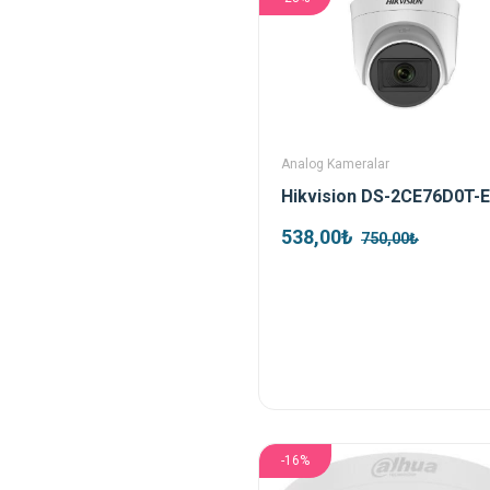
Analog Kameralar
538,00₺
750,00₺
-16%