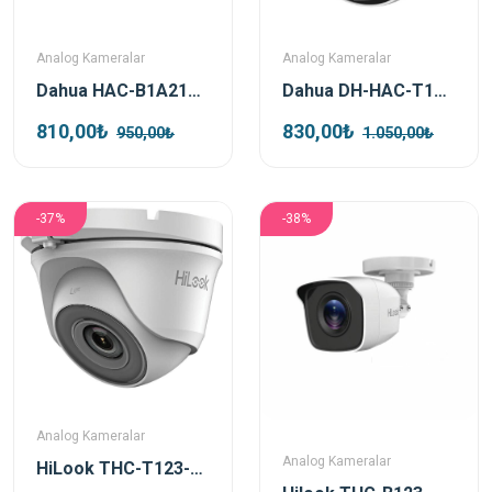
Analog Kameralar
Analog Kameralar
Dahua HAC-B1A21P-A 2mp 4in1 3.6mm Sesli Bullet Güvenlik Kamerası
Dahua DH-HAC-T1A21-U-IL-A 2mp 2.8mm Akıllı Işık Hdcvi Sesli Dome Kamera
810,00₺
830,00₺
950,00₺
1.050,00₺
-37%
-38%
Analog Kameralar
Analog Kameralar
HiLook THC-T123-M 2 MP 2.8mm Analog Dome Güvenlik Kamerası