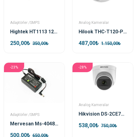
Adaptörler /SMPS
Analog Kameralar
Hightek HT1113 12V 5A Metal Kasa Smps Apaptör
Hilook THC-T120-PC 2MP 2.8mm Analog HD IR Dome Kamera
250,00₺
487,00₺
350,00₺
1.150,00₺
-23%
-28%
Analog Kameralar
Hikvision DS-2CE76D0T-EXIPF TVI 2mp 2.8mm Ir Dome Kamera
Adaptörler /SMPS
Mervesan Ms-4048 Vdc 0.83a 40w Smps Adaptör
538,00₺
750,00₺
500,00₺
650,00₺