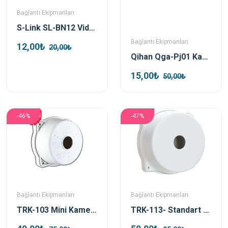
Bağlantı Ekipmanları
S-Link SL-BN12 Vidalı Bnc Konnektör
Bağlantı Ekipmanları
12,00₺
20,00₺
Qihan Qga-Pj01 Kamera Dc Jak Powerjack
15,00₺
50,00₺
-46%
-47%
Bağlantı Ekipmanları
Bağlantı Ekipmanları
TRK-103 Mini Kamera Kutusu (Beyaz)
TRK-113- Standart Kamera Kutusu(Taban Dahil)-Beyaz