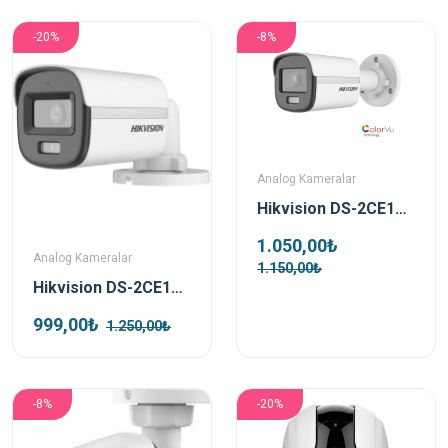
-20%
-8%
Analog Kameralar
Hikvision DS-2CE10DF0T-PF TVI 2mp 3.6mm Colorvu Bullet Kamera
1.050,00₺
Analog Kameralar
1.150,00₺
Hikvision DS-2CE10DF0T-LPFS 2 MP 2.8 Mm Sesli Colorvu Analog Bullet Güvenlik Kamerası
999,00₺
1.250,00₺
-8%
-20%