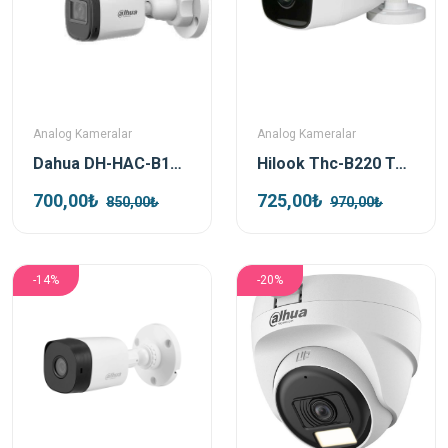
Analog Kameralar
Analog Kameralar
Dahua DH-HAC-B1A21P-U 2mp 3.6mm Hd-Cvi Bullet Güvenlik Kamerası
Hilook Thc-B220 Tvi 1080p 3.6 Mm Sabit Lens Ir Bullet Güvenlik Kamerası
700,00₺
725,00₺
850,00₺
970,00₺
-14%
-20%