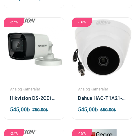
-27%
-16%
Analog Kameralar
Analog Kameralar
Hikvision DS-2CE16D0T-EXIPF TVI 2mp 2.8mm Bullet Kamera
Dahua HAC-T1A21-0280B 2mp HDCVI Dome Kamera
545,00₺
545,00₺
750,00₺
650,00₺
-27%
-15%