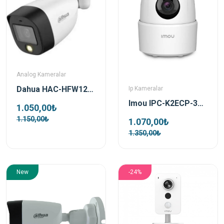
Analog Kameralar
Dahua HAC-HFW1209CP-LED-0360B 2MP 3.6mm Full Color Bullet Kamera
Ip Kameralar
Imou IPC-K2ECP-3H1W 3 MP Ranger 2C İç Ortam Kablosuz PT Ip Güvenlik Kamerası
1.050,00₺
1.150,00₺
1.070,00₺
1.350,00₺
New
-24%