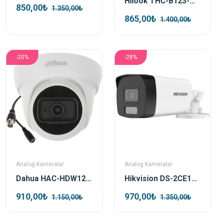
Hilook THC-B123-M 2MP 2.8 mm Turbo HD Bullet Kamera
850,00₺
1.350,00₺
865,00₺
1.400,00₺
-20%
-28%
Analog Kameralar
Analog Kameralar
Dahua HAC-HDW1200TL-A-0280B-S5 2mp AHD Dome Kamera
Hikvision DS-2CE17D0T-EXLF 2 MP 3.6mm Akıllı Hybrid Işık Analog Bullet Güvenlik Kamerası
910,00₺
970,00₺
1.150,00₺
1.350,00₺