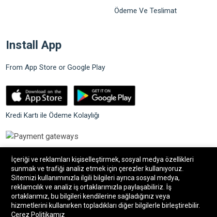
Ödeme Ve Teslimat
Install App
From App Store or Google Play
Kredi Kartı ile Ödeme Kolaylığı
İçeriği ve reklamları kişiselleştirmek, sosyal medya özellikleri
sunmak ve trafiği analiz etmek için çerezler kullanıyoruz.
Sitemizi kullanımınızla ilgili bilgileri ayrıca sosyal medya,
©2026 Bilgin Güvenlik Sistemleri. Tüm hakları saklıdır.
reklamcılık ve analiz iş ortaklarımızla paylaşabiliriz. İş
ortaklarımız, bu bilgileri kendilerine sağladığınız veya
hizmetlerini kullanırken topladıkları diğer bilgilerle birleştirebilir.
®
Bilişim34
|
Bilişim34 Akıllı E-Ticaret paketleri
ile
Çerez Politikamız