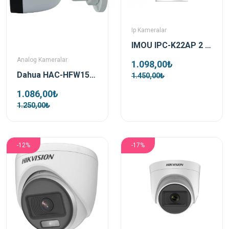
Ip Kameralar
IMOU IPC-K22AP 2 MP 2.8 mm PoE Küp Kamera
Analog Kameralar
1.098,00₺
Dahua HAC-HFW1500CP-0360B-S2 5 MP 3.6mm IR Bullet Analog Güvenlik Kamerası
1.450,00₺
1.086,00₺
1.250,00₺
-12%
-17%