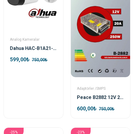
Analog Kameralar
Dahua HAC-B1A21-0360B 2mp HDCVI Bullet Kamera
599,00₺
750,00₺
Adaptörler /SMPS
Peace B2882 12V 20A Metal Kasa Smps Adaptör
600,00₺
750,00₺
-25%
-23%