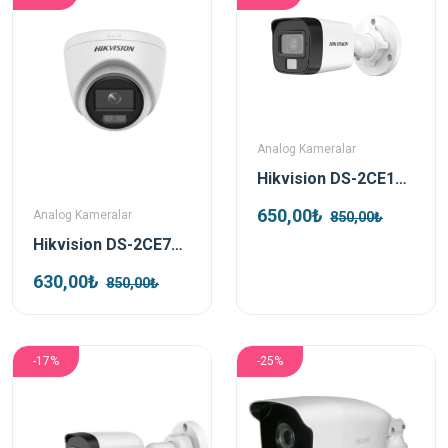
Analog Kameralar
Hikvision DS-2CE16D0T-EXLPF Tvı 2mp 2.8 Mm Lens Dual Light Bullet Kamera
650,00₺
Analog Kameralar
850,00₺
Hikvision DS-2CE76D0T-EXLPF 2 MP 2.8mm Smart Hybrid Işık Ahd Dome Güvenlik Kamerası
630,00₺
850,00₺
-17%
-25%