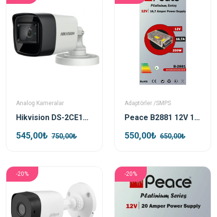
Analog Kameralar
Adaptörler /SMPS
Hikvision DS-2CE16D0T-EXIPF TVI 1080p 2mp 3.6 Mm Sabit Lensli Ir Bullet Kamera
Peace B2881 12V 16.7A Metal Kasa Smps Adaptör
545,00₺
550,00₺
750,00₺
650,00₺
-20%
-20%