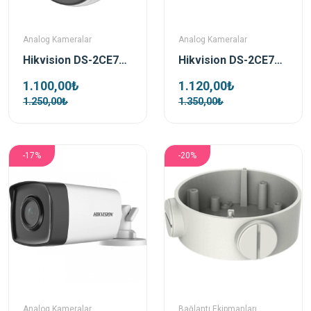
Analog Kameralar
Analog Kameralar
Hikvision DS-2CE70DF0T-PF TVI 2Mp 1080p 3.6 Mm Sabit Lensli Colorvu Ir Turret Güvenlik Kamerası
Hikvision DS-2CE76H0T-ITPF TVI 5 Mp 3.6 Mm Dome Kamera
1.100,00₺
1.120,00₺
1.250,00₺
1.350,00₺
-17%
-20%
Analog Kameralar
Bağlantı Ekipmanları