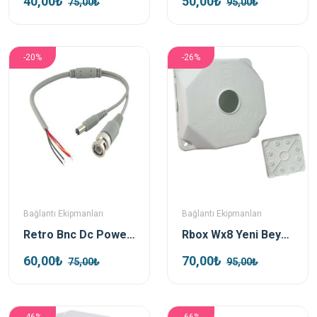
40,00₺
50,00₺
75,00₺
95,00₺
-20%
-26%
Bağlantı Ekipmanları
Bağlantı Ekipmanları
Retro Bnc Dc Power Jack Kablolu
Rbox Wx8 Yeni Beyaz Junction Outdoor Box + Taban Dahil
60,00₺
70,00₺
75,00₺
95,00₺