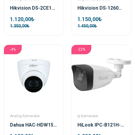
Hikvision DS-2CE17D0T-IT3F TVI 2Mp 2.8Mm Bullet Kamera
Hikvision DS-1260ZJ Bullet Kamera Montaj Aparatı
1.120,00₺
1.150,00₺
1.350,00₺
1.450,00₺
-4%
-22%
Analog Kameralar
Ip Kameralar
Dahua HAC-HDW1500TRQP-0280B-S2 5 MP 2.8mm IR Dome Analog Güvenlik Kamerası
HiLook IPC-B121H-F H 2 MP 4mm Bullet IP Güvenlik Kamerası