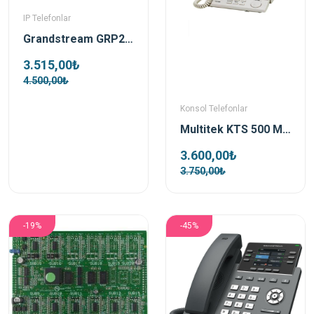
IP Telefonlar
Grandstream GRP2603P Poe Destekli Ip Telefon
3.515,00₺
4.500,00₺
Konsol Telefonlar
Multitek KTS 500 Masaüstü Santral Operatör Telefonu
3.600,00₺
3.750,00₺
-19%
-45%