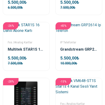
5.500,00₺
5.500,00₺
6.500,00₺
7.500,00₺
-26%
-45%
Fxs /Analog Kartlar
IP Telefonlar
Multitek STAR1S 16 Dahili Abone Kartı
Grandstream GRP2614 Ip Telefon
5.500,00₺
5.500,00₺
7.500,00₺
10.000,00₺
-28%
-15%
Fxs /Analog Kartlar