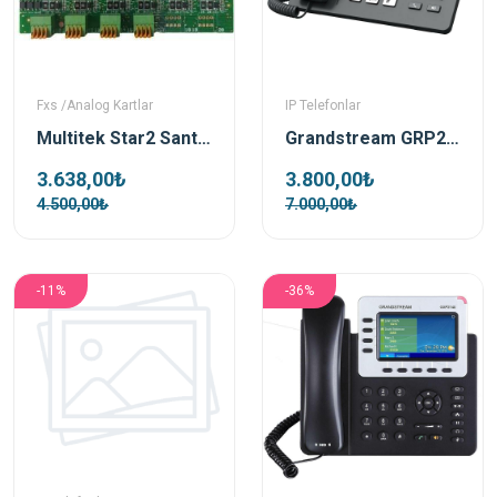
Fxs /Analog Kartlar
IP Telefonlar
Multitek Star2 Santral 8 Dahili Abone Kartı
Grandstream GRP2613 Ip Telefon
3.638,00₺
3.800,00₺
4.500,00₺
7.000,00₺
-11%
-36%