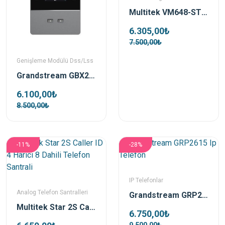
Multitek VM648-ST1S Star1s 4 Kanal Sesli Yanıt Sistemi
6.305,00₺
7.500,00₺
Genişleme Modülü Dss/Lss
Grandstream GBX20 Ext Lcd Genişleme Modülü
6.100,00₺
8.500,00₺
-11%
-28%
IP Telefonlar
Analog Telefon Santralleri
Grandstream GRP2615 Ip Telefon
Multitek Star 2S Caller ID 4 Harici 8 Dahili Telefon Santrali
6.750,00₺