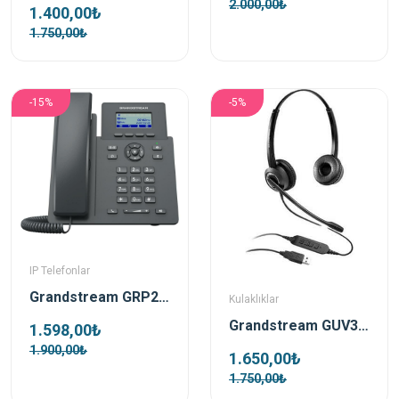
2.000,00₺
1.400,00₺
1.750,00₺
-15%
-5%
IP Telefonlar
Grandstream GRP2601P Poe Destekli Ip Telefon
Kulaklıklar
Grandstream GUV3000 Çift taraflı HD USB Kulaklık
1.598,00₺
1.900,00₺
1.650,00₺
1.750,00₺