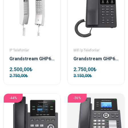
IP Telefonlar
Wifi Ip Telefonlar
Grandstream GHP610 Beyaz Poe Ip Duvar Telefonu
Grandstream GHP621W Otel Sip IP Telefon
2.500,00₺
2.750,00₺
2.750,00₺
3.150,00₺
-44%
-36%