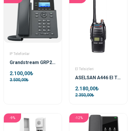
IP Telefonlar
Grandstream GRP2602P Poe Destekli Ip Telefon
El Telsizleri
2.100,00₺
ASELSAN A446 El Telsizi (PMR) Pil Ve Şarj Dahil ( TEKLİ )
3.500,00₺
2.180,00₺
2.350,00₺
-9%
-12%