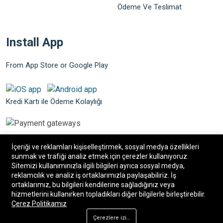
Ödeme Ve Teslimat
Install App
From App Store or Google Play
Kredi Kartı ile Ödeme Kolaylığı
İçeriği ve reklamları kişiselleştirmek, sosyal medya özellikleri
sunmak ve trafiği analiz etmek için çerezler kullanıyoruz.
Sitemizi kullanımınızla ilgili bilgileri ayrıca sosyal medya,
©2026 Bilgin Güvenlik Sistemleri. Tüm hakları saklıdır.
reklamcılık ve analiz iş ortaklarımızla paylaşabiliriz. İş
ortaklarımız, bu bilgileri kendilerine sağladığınız veya
hizmetlerini kullanırken topladıkları diğer bilgilerle birleştirebilir.
®
Bilişim34
|
Bilişim34 Akıllı E-Ticaret paketleri
ile
Çerez Politikamız
hazırlanmıştır.
Çerezlere izin ver