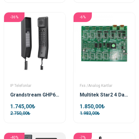
-36%
-6%
IP Telefonlar
Fxs /Analog Kartlar
Grandstream GHP611 Siyah Ip Duvar Telefonu
Multitek Star2 4 Dahili Abone Kartı
1.745,00₺
1.850,00₺
2.750,00₺
1.983,00₺
-40%
-7%