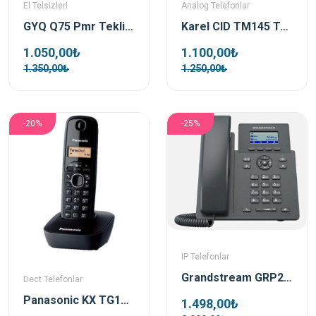
El Telsizleri
Analog Telefonlar
GYQ Q75 Pmr Tekli El Telsizi Siyah
Karel CID TM145 Telefon Siyah
1.050,00₺
1.100,00₺
1.350,00₺
1.250,00₺
-20%
-25%
IP Telefonlar
Grandstream GRP2601 Ip Telefon
Dect Telefonlar
Panasonic KX TG1611 Dect Telefon Siyah Gri
1.498,00₺