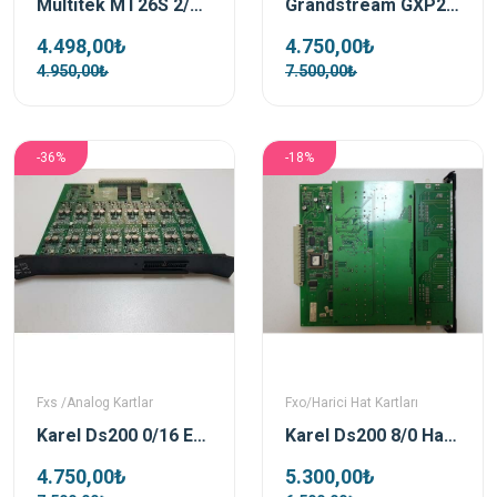
Multitek MT26S 2/6 Kapasiteli Telefon Santrali
Grandstream GXP2200EXT Genişleme Modülü
4.498,00₺
4.750,00₺
4.950,00₺
7.500,00₺
-36%
-18%
Fxs /Analog Kartlar
Fxo/Harici Hat Kartları
Karel Ds200 0/16 Ext Dahili Abone Kartı
Karel Ds200 8/0 Harici Hat Kartı
4.750,00₺
5.300,00₺