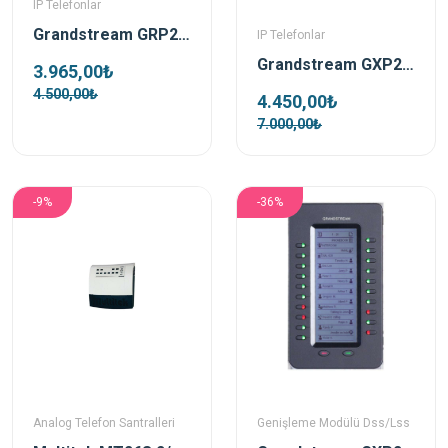
IP Telefonlar
Grandstream GRP2604(P) Poe Ip Telefon
IP Telefonlar
Grandstream GXP2140 Poe Destekli Ip Telefon
3.965,00₺
4.500,00₺
4.450,00₺
7.000,00₺
-9%
-36%
Analog Telefon Santralleri
Genişleme Modülü Dss/Lss