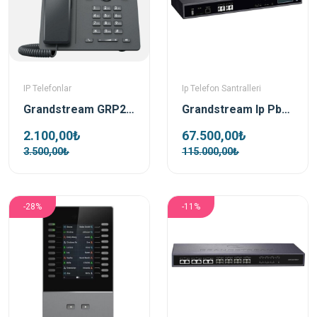
IP Telefonlar
Ip Telefon Santralleri
Grandstream GRP2602P Poe Destekli Ip Telefon
Grandstream Ip Pbx UCM6510 Ip Telefon Santrali
2.100,00₺
67.500,00₺
3.500,00₺
115.000,00₺
-28%
-11%