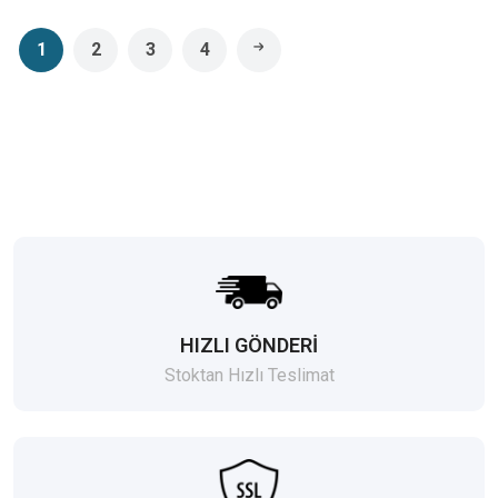
1
2
3
4
HIZLI GÖNDERİ
Stoktan Hızlı Teslimat