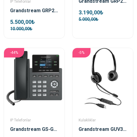
Grandstream GRP2604 Ip Telefon
IP Telefonlar
Grandstream GRP2614 Ip Telefon
3.190,00₺
5.000,00₺
5.500,00₺
10.000,00₺
-44%
-5%
IP Telefonlar
Kulaklıklar
Grandstream GS-GRP2612P Poe Destekli Ip Telefon
Grandstream GUV3000 Çift taraflı HD USB Kulaklık