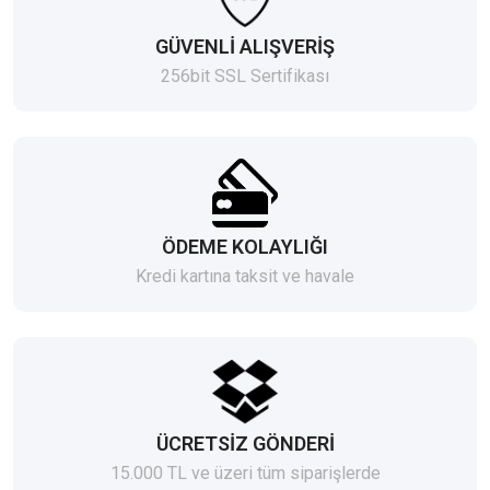
GÜVENLİ ALIŞVERİŞ
256bit SSL Sertifikası
ÖDEME KOLAYLIĞI
Kredi kartına taksit ve havale
ÜCRETSİZ GÖNDERİ
15.000 TL ve üzeri tüm siparişlerde