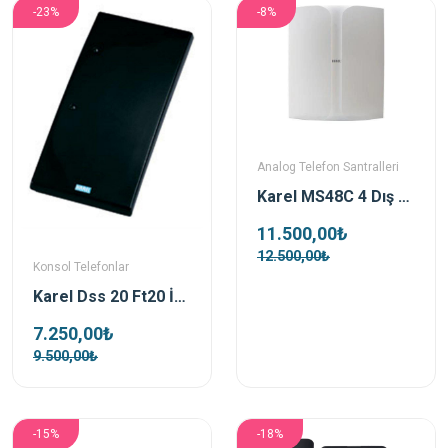
-23%
-8%
Analog Telefon Santralleri
Karel MS48C 4 Dış / 12 Dahili Hatlı Analog Telefon Santrali
11.500,00₺
12.500,00₺
Konsol Telefonlar
Karel Dss 20 Ft20 İçin Meşguliyet Panosu
7.250,00₺
9.500,00₺
-15%
-18%