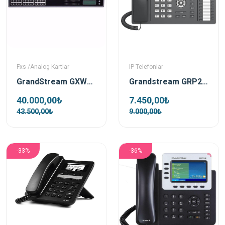
Fxs /Analog Kartlar
IP Telefonlar
GrandStream GXW4224 V2 24 Port FXS VoIP Ağ Geçidi
Grandstream GRP2636 Ip Telefon
40.000,00₺
7.450,00₺
43.500,00₺
9.000,00₺
-33%
-36%