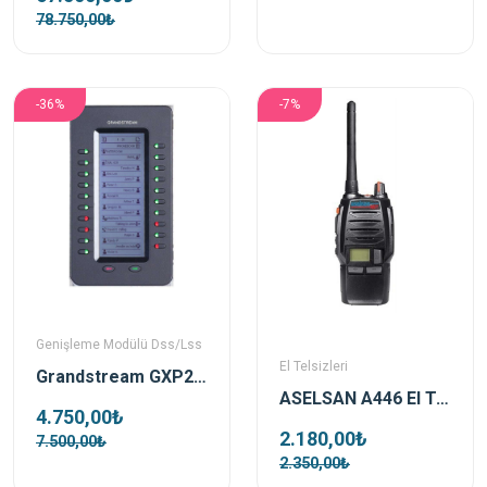
78.750,00₺
-36%
-7%
Genişleme Modülü Dss/Lss
El Telsizleri
Grandstream GXP2200EXT Genişleme Modülü
ASELSAN A446 El Telsizi (PMR) Pil Ve Şarj Dahil ( TEKLİ )
4.750,00₺
2.180,00₺
7.500,00₺
2.350,00₺