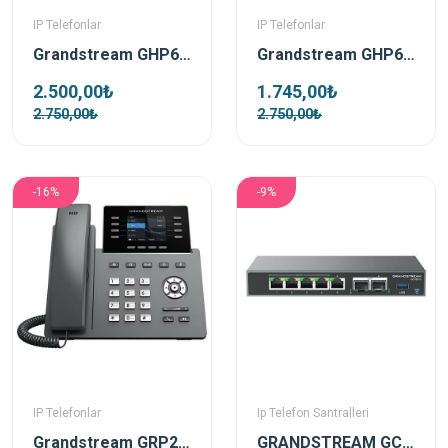
IP Telefonlar
IP Telefonlar
Grandstream GHP610 Beyaz Poe Ip Duvar Telefonu
Grandstream GHP611 Siyah Ip Duvar Telefonu
2.500,00₺
1.745,00₺
2.750,00₺
2.750,00₺
-16%
-9%
IP Telefonlar
Ip Telefon Santralleri
Grandstream GRP2624 Ip Telefon
GRANDSTREAM GCC6010 Telefon Santrali ,Wifi Controller ve Firewall