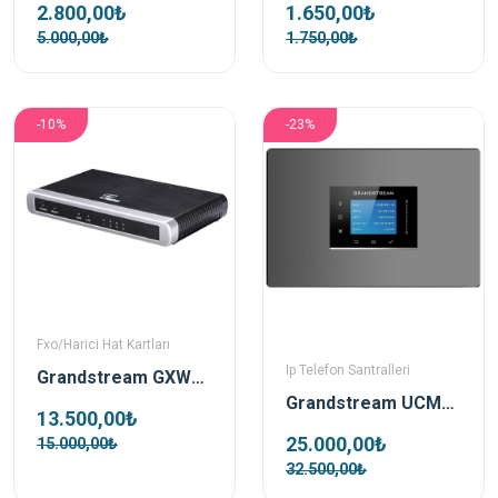
2.800,00₺
1.650,00₺
5.000,00₺
1.750,00₺
-10%
-23%
Fxo/Harici Hat Kartları
Ip Telefon Santralleri
Grandstream GXW4104 4 Port Fxo Harici Hat Gateway
Grandstream UCM6300A Ip Telefon Santrali
13.500,00₺
25.000,00₺
15.000,00₺
32.500,00₺