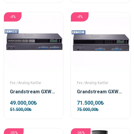
-4%
-4%
Fxs /Analog Kartlar
Fxs /Analog Kartlar
Grandstream GXW4232 Fxs Gateway VoIP Ağ Geçidi
Grandstream GXW4248 Fxs Gateway VoIP Ağ Geçidi
49.000,00₺
71.500,00₺
51.500,00₺
75.000,00₺
-35%
-36%