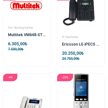
Fxs /Analog Kartlar
Multitek VM648-ST1S Star1s 4 Kanal Sesli Yanıt Sistemi
IP Telefonlar
6.305,00₺
Ericsson LG iPECS LIP-1010i IP Telefon Seti
7.500,00₺
20.250,00₺
24.750,00₺
-4%
-20%