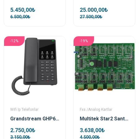
5.450,00₺
25.000,00₺
6.500,00₺
27.500,00₺
-12%
-19%
Wifi Ip Telefonlar
Fxs /Analog Kartlar
Grandstream GHP621W Otel Sip IP Telefon
Multitek Star2 Santral 8 Dahili Abone Kartı
2.750,00₺
3.638,00₺
3.150,00₺
4.500,00₺