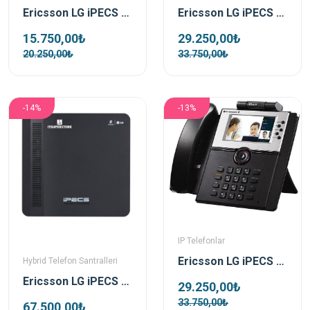
Ericsson LG iPECS LIP-8040E IP Telefon
Ericsson LG iPECS LIP-9008 IP Telefon
29.250,00₺
15.750,00₺
33.750,00₺
20.250,00₺
-14%
-13%
IP Telefonlar
Ericsson LG iPECS LIP-8050V Görüntülü IP Telefon
Hybrid Telefon Santralleri
Ericsson LG iPECS eMG80 4/8 IP Telefon Santrali
29.250,00₺
33.750,00₺
67.500,00₺