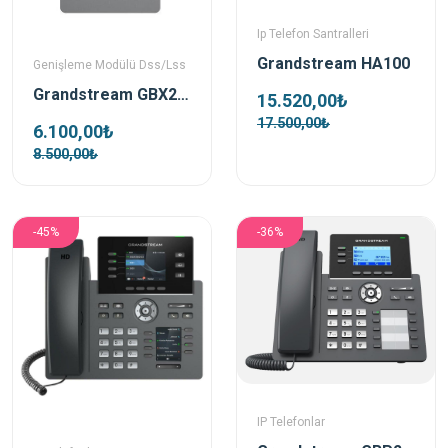
Ip Telefon Santralleri
Grandstream HA100
Genişleme Modülü Dss/Lss
Grandstream GBX20 Ext Lcd Genişleme Modülü
15.520,00₺
17.500,00₺
6.100,00₺
8.500,00₺
-45%
-36%
IP Telefonlar