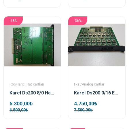
-18%
-36%
Fxo/Harici Hat Kartları
Fxs /Analog Kartlar
Karel Ds200 8/0 Harici Hat Kartı
Karel Ds200 0/16 Ext Dahili Abone Kartı
5.300,00₺
4.750,00₺
6.500,00₺
7.500,00₺