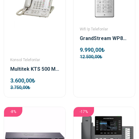
Wifi Ip Telefonlar
GrandStream WP822 Wi-Fi IP Telsiz Telefon
9.990,00₺
12.500,00₺
Konsol Telefonlar
Multitek KTS 500 Masaüstü Santral Operatör Telefonu
3.600,00₺
3.750,00₺
-8%
-17%