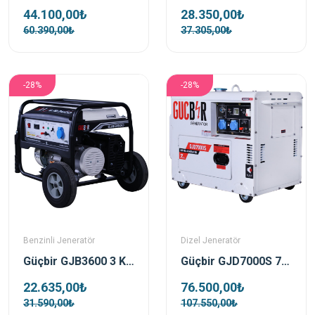
44.100,00₺
28.350,00₺
60.390,00₺
37.305,00₺
-28%
-28%
Benzinli Jeneratör
Dizel Jeneratör
Güçbir GJB3600 3 Kva Benzinli İpli Portatif Jeneratör
Güçbir GJD7000S 7 Kva Kabinli Dizel Portatif Jeneratör
22.635,00₺
76.500,00₺
31.590,00₺
107.550,00₺