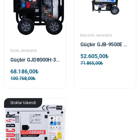
Benzinli Jeneratör
Güçbir GJB-9500E Benzinli Monofaze Marşli Açik Tip Portatif Jeneratör
Dizel Jeneratör
52.605,00₺
Güçbir GJD8000H-3 8 Kva Açik Tip Dizel Marşlı Trifaze Portatif Jeneratör
71.865,00₺
68.186,00₺
100.768,00₺
Stoklar tükendi