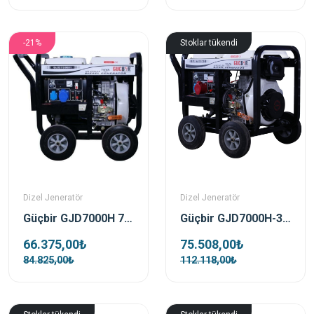
-21%
Stoklar tükendi
Dizel Jeneratör
Dizel Jeneratör
Güçbir GJD7000H 7 Kva Açık Tip Dizel Marşlı Portatif Jeneratör
Güçbir GJD7000H-3 7 Kwa Trifaz Dizel Açık Tip Marşlı Portatif Jeneratör Seti
66.375,00₺
75.508,00₺
84.825,00₺
112.118,00₺