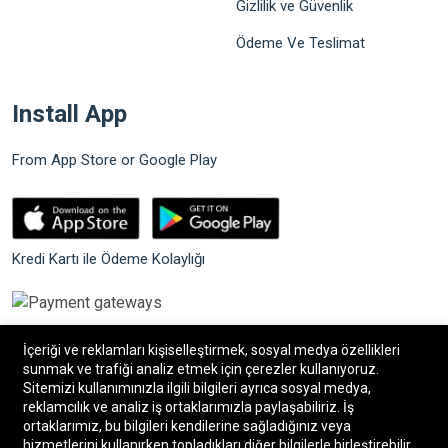
Gizlilik ve Güvenlik
Ödeme Ve Teslimat
Install App
From App Store or Google Play
Kredi Kartı ile Ödeme Kolaylığı
İçeriği ve reklamları kişiselleştirmek, sosyal medya özellikleri
sunmak ve trafiği analiz etmek için çerezler kullanıyoruz.
Sitemizi kullanımınızla ilgili bilgileri ayrıca sosyal medya,
©2026 Bilgin Güvenlik Sistemleri. Tüm hakları saklıdır.
reklamcılık ve analiz iş ortaklarımızla paylaşabiliriz. İş
ortaklarımız, bu bilgileri kendilerine sağladığınız veya
hizmetlerini kullanırken topladıkları diğer bilgilerle birleştirebilir.