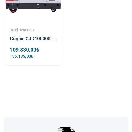
Dizel Jeneratör
Güçbir GJD10000S Dizel 10 Kva Monofaze Jeneratör Seti
109.830,00₺
155.135,00₺