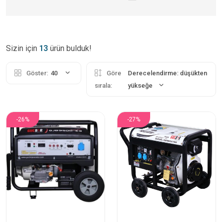
Sizin için
13
ürün bulduk!
Göster:
40
Göre
Derecelendirme: düşükten
sırala:
yükseğe
-26%
-27%