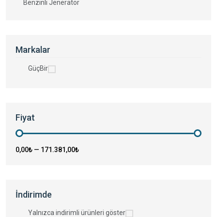
Benzinli Jeneratör
Markalar
GüçBir
Fiyat
0,00₺
—
171.381,00₺
İndirimde
Yalnızca indirimli ürünleri göster