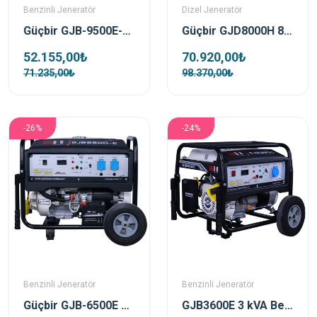
Benzinli Jeneratör
Dizel Jeneratör
Güçbir GJB-9500E-3 Benzinli Portatif Trifaze Jeneratör
Güçbir GJD8000H 8 Kva Açik Tip Dizel Marşli Portatif Jeneratör
52.155,00₺
70.920,00₺
71.235,00₺
98.370,00₺
-26%
-24%
Benzinli Jeneratör
Benzinli Jeneratör
Güçbir GJB-6500E Benzinli Portatif Jeneratör
GJB3600E 3 kVA Benzinli Marşlı Portatif Jeneratör