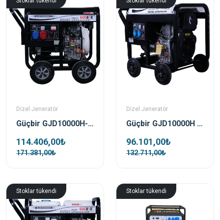
Stoklar tükendi
Stoklar tükendi
Dizel Jeneratör
Dizel Jeneratör
Güçbir GJD10000H-3 Dizel 10 Kva Trifaze Açık Tip Jeneratör
Güçbir GJD10000H Dizel 10 Kva Monofaze Açık Tip Jeneratör
114.406,00₺
96.101,00₺
171.381,00₺
132.711,00₺
Stoklar tükendi
Stoklar tükendi