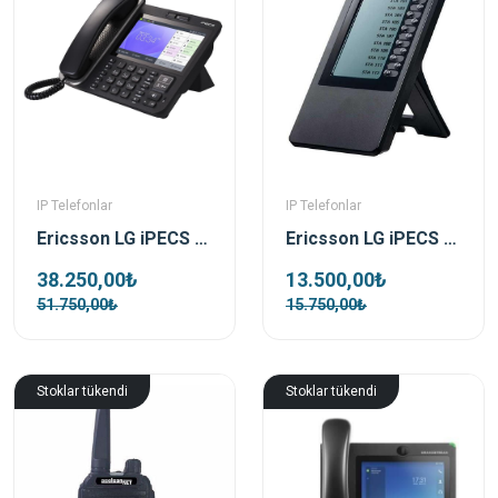
IP Telefonlar
IP Telefonlar
Ericsson LG iPECS LIP-9071 Görüntülü IP Telefon
Ericsson LG iPECS LIP-8012 Lss Meşguliyet Panosu
38.250,00₺
13.500,00₺
51.750,00₺
15.750,00₺
Stoklar tükendi
Stoklar tükendi