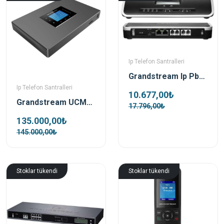
Ip Telefon Santralleri
Grandstream Ip Pbx UCM6202 Ip Telefon Santrali
Ip Telefon Santralleri
10.677,00₺
Grandstream UCM6308 Ip Telefon Santrali
17.796,00₺
135.000,00₺
145.000,00₺
Stoklar tükendi
Stoklar tükendi