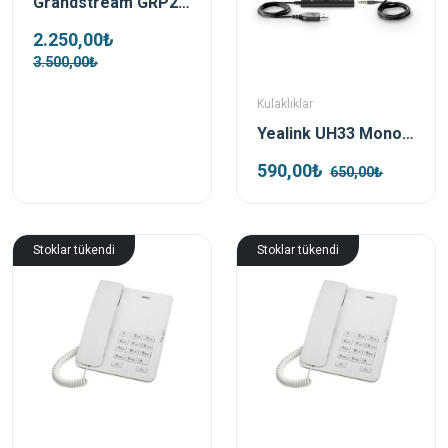
Grandstream GRP2603 Ip Telefon
2.250,00₺
3.500,00₺
Kulaklıklar
Yealink UH33 Mono USB Çağrı Merkezi Kulaklığı
590,00₺
650,00₺
Stoklar tükendi
Stoklar tükendi