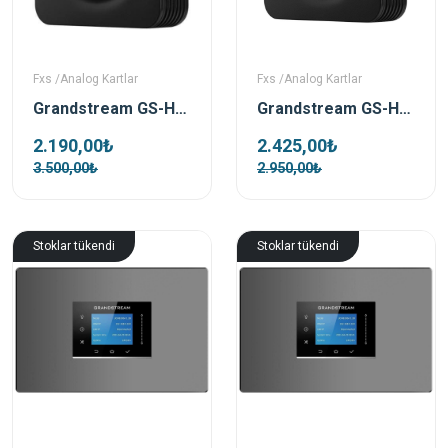
Fxs /Analog Kartlar
Fxs /Analog Kartlar
Grandstream GS-HT801 Tek Port Fxs Gateway VOIP Ağ Geçidi
Grandstream GS-HT802 2 Port Fxs VOIP Ağ Geçidi
2.190,00₺
2.425,00₺
3.500,00₺
2.950,00₺
Stoklar tükendi
Stoklar tükendi