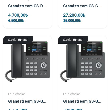
Grandstream GS-DP752 Dect Baz İstasyonu
Grandstream GS-GAC2500 Android Sesli Konferans Cihazı
4.700,00₺
27.200,00₺
6.500,00₺
35.000,00₺
Stoklar tükendi
Stoklar tükendi
IP Telefonlar
IP Telefonlar
Grandstream GS-GRP2612 Ip Telefon
Grandstream GS-GRP2612W Poe Destekli Wifi Ip Telefon