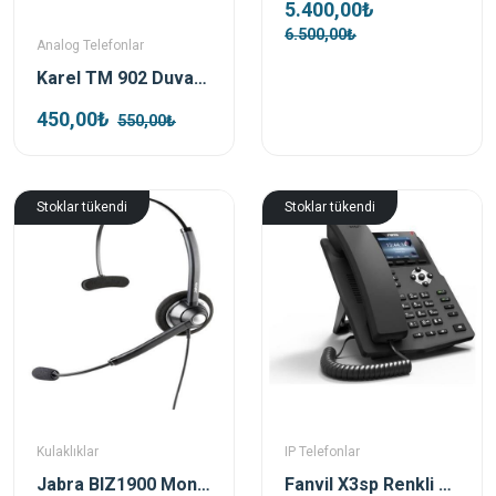
5.400,00₺
6.500,00₺
Analog Telefonlar
Karel TM 902 Duvar Telefonu Beyaz
450,00₺
550,00₺
Stoklar tükendi
Stoklar tükendi
Kulaklıklar
IP Telefonlar
Jabra BIZ1900 Mono Nc Tek Taraflı Kulaklık
Fanvil X3sp Renkli Ekran Sip Poe Ip Telefon