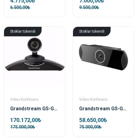
4.775,00₺
7.000,00₺
6.500,00₺
9.500,00₺
Stoklar tükendi
Stoklar tükendi
Video Konferans
Video Konferans
Grandstream GS-GVC3202 Video Konferans Cihazı
Grandstream GS-GVC3210 Video Konferans Cihazı
170.172,00₺
58.650,00₺
175.000,00₺
75.000,00₺