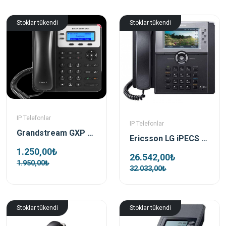
Stoklar tükendi
Stoklar tükendi
IP Telefonlar
IP Telefonlar
Grandstream GXP 1625 Ip Telefon Poe Destekli
Ericsson LG iPECS LIP-8050E IP Telefon
1.250,00₺
26.542,00₺
1.950,00₺
32.033,00₺
Stoklar tükendi
Stoklar tükendi