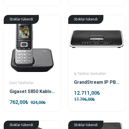
Stoklar tükendi
Stoklar tükendi
Ip Telefon Santralleri
GrandStream IP PBX UCM6204 IP Telefon Santrali
Dect Telefonlar
Gigaset S850 Kablosuz Dect Telefon
12.711,00₺
17.796,00₺
762,00₺
924,00₺
Stoklar tükendi
Stoklar tükendi