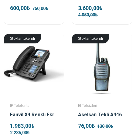
600,00₺
3.600,00₺
750,00₺
4.050,00₺
Stoklar tükendi
Stoklar tükendi
IP Telefonlar
El Telsizleri
Fanvil X4 Renkli Ekran Sip Poe Ip Telefon
Aselsan Tekli A446S El Telsizi (Pmr) Pil Ve Şarj Dahil
1.983,00₺
76,00₺
130,00₺
2.285,00₺