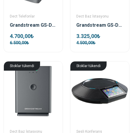
Dect Telefonlar
Dect Baz İstasyonu
Grandstream GS-DP722 Ip Dect Telefon
Grandstream GS-DP750 Dect Baz İstasyonu
4.700,00₺
3.325,00₺
6.500,00₺
4.500,00₺
Stoklar tükendi
Stoklar tükendi
Dect Baz İstasyonu
Sesli Konferans