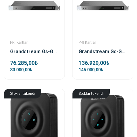
PRI Kartlar
PRI Kartlar
Grandstream Gs-GXW4502 PRI Hat Gateway
Grandstream Gs-GXW4504 PRI Hat Gateway
76.285,00₺
136.920,00₺
80.000,00₺
145.000,00₺
Stoklar tükendi
Stoklar tükendi