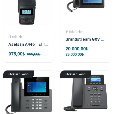
IP Telefonlar
El Telsizleri
Grandstream GXV 3370 Android Poe Destekli IP Telefon
Aselsan A446T El Telsizi (Pmr) Pil Ve Şarj Dahil Tekli Set
20.000,00₺
975,00₺
999,00₺
25.000,00₺
Stoklar tükendi
Stoklar tükendi