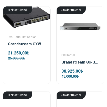
Stoklar tükendi
Stoklar tükendi
Fxo/Harici Hat Kartları
Grandstream GXW4108 8 Port Fxo Harici Hat Gateway
21.250,00₺
PRI Kartlar
25.000,00₺
Grandstream Gs-GXW4501 PRI Hat Gateway
38.925,00₺
45.000,00₺
Stoklar tükendi
Stoklar tükendi