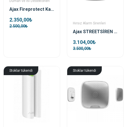
Duman ve Isı Dedektörleri
Ajax Fireprotect Kablosuz Duman Ve Isı Dedektörü Siyah
2.350,00₺
Hırsız Alarm Sirenleri
2.500,00₺
Ajax STREETSİREN Dış Ortam Siyah Kablosuz Siren
3.104,00₺
3.500,00₺
Stoklar tükendi
Stoklar tükendi