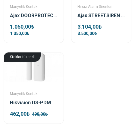
Manyetik Kontak
Hırsız Alarm Sirenleri
Ajax DOORPROTECT Kablosuz Manyetik Kapı Ve Pencere Kontağı Beyaz
Ajax STREETSİREN Dış Ortam Beyaz Kablosuz Siren
1.050,00₺
3.104,00₺
1.350,00₺
3.500,00₺
Stoklar tükendi
Manyetik Kontak
Hikvision DS-PDMCS-EG2-WE Kablosuz Manyetik Kontak
462,00₺
498,00₺