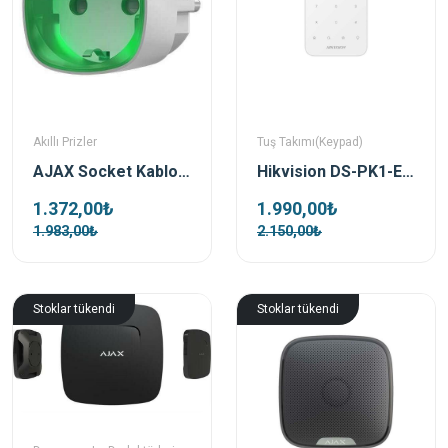
Akıllı Prizler
Tuş Takımı(Keypad)
AJAX Socket Kablosuz Akıllı Priz - Beyaz
Hikvision DS-PK1-E-WE Kablosuz Alarm Tuş Takımı
1.372,00₺
1.990,00₺
1.983,00₺
2.150,00₺
Stoklar tükendi
Stoklar tükendi