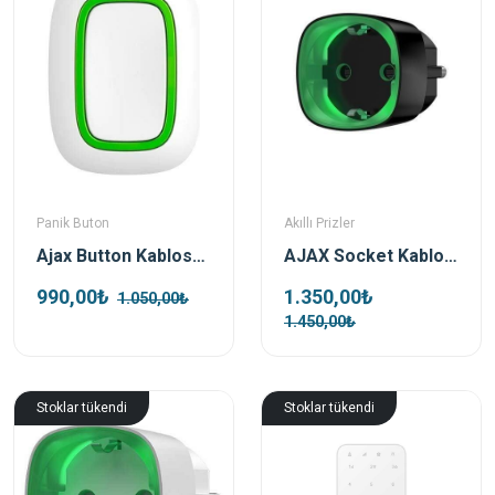
Panik Buton
Akıllı Prizler
Ajax Button Kablosuz Panik Ve Kontrol Butonu Beyaz
AJAX Socket Kablosuz Akıllı Priz - Siyah
990,00₺
1.350,00₺
1.050,00₺
1.450,00₺
Stoklar tükendi
Stoklar tükendi