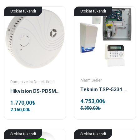
Stoklar tükendi
Stoklar tükendi
Alarm Setleri
Duman ve Isı Dedektörleri
Teknim TSP-5334 Lcd Alarm Kit Ethernet Hırsız Alarm Seti
Hikvision DS-PDSMK-S-WE Kablosuz Duman Dedektörü
4.753,00₺
1.770,00₺
5.350,00₺
2.150,00₺
Stoklar tükendi
Stoklar tükendi