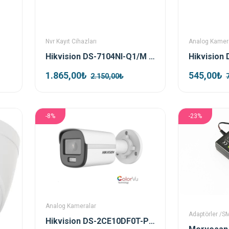
Nvr Kayıt Cihazları
Analog Kamer
Hikvision DS-7104NI-Q1/M 4 Kanal Nvr Kayıt Cihazı
1.865,00₺
545,00₺
2.150,00₺
-8%
-23%
Analog Kameralar
Adaptörler /S
Hikvision DS-2CE10DF0T-PF TVI 2mp 3.6mm Colorvu Bullet Kamera