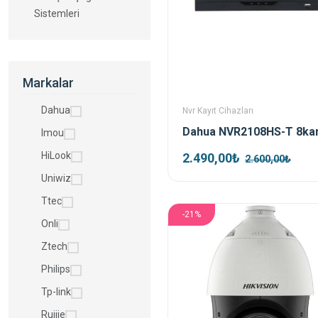
Sistemleri
Markalar
Dahua
Nvr Kayıt Cihazları
Imou
HiLook
2.490,00₺
2.600,00₺
Uniwiz
Ttec
-21%
Onli
Ztech
Philips
Tp-link
Ruijie