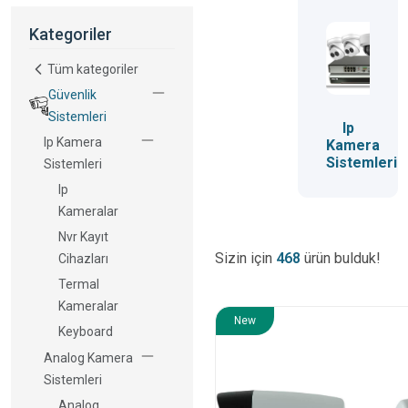
Kategoriler
Tüm kategoriler
Güvenlik
Sistemleri
Ip
Ip Kamera
Kamera
Sistemleri
Sistemleri
Ip
Kameralar
Nvr Kayıt
Sizin için
468
ürün bulduk!
Cihazları
Termal
Kameralar
New
Keyboard
Analog Kamera
Sistemleri
Analog