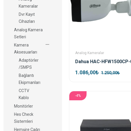
Kameralar
Dvr Kayıt
Cihazları
Analog Kamera
Setleri
Kamera
Aksesuarları
Analog Kameralar
Adaptörler
/SMPS
1.086,00₺
1.250,00₺
Bağlantı
Ekipmanları
CCTV
-4%
Kablo
Monitörler
Hes Check
Sistemleri
Hemşire Çağrı