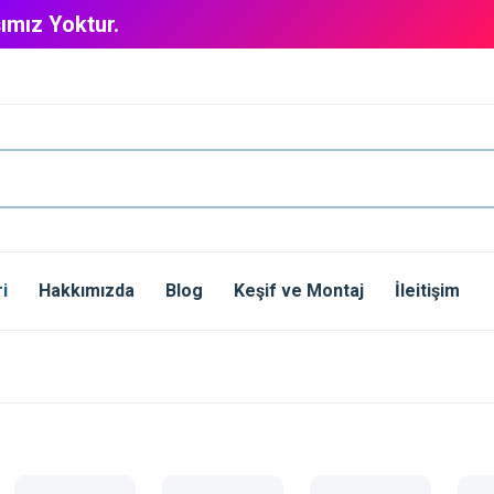
ımız Yoktur.
i
Hakkımızda
Blog
Keşif ve Montaj
İleitişim