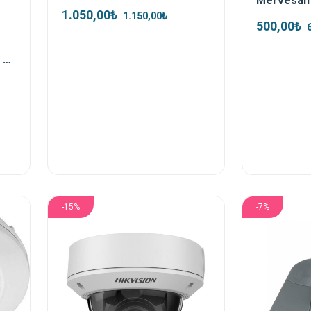
1.050,00₺
1.150,00₺
500,00₺
Dahua HAC-T1A21-0280B 2mp HDCVI Dome Kamera
-15%
-7%