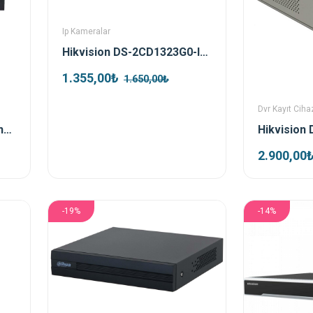
Ip Kameralar
Hikvision DS-2CD1323G0-IUF 2mp 2.8 mm Dome IP Kamera
1.355,00₺
1.650,00₺
Dvr Kayıt Cihaz
Dahua NVR2108HS-T 8kanal Nvr Kayıt Cihazı
2.900,00
-19%
-14%