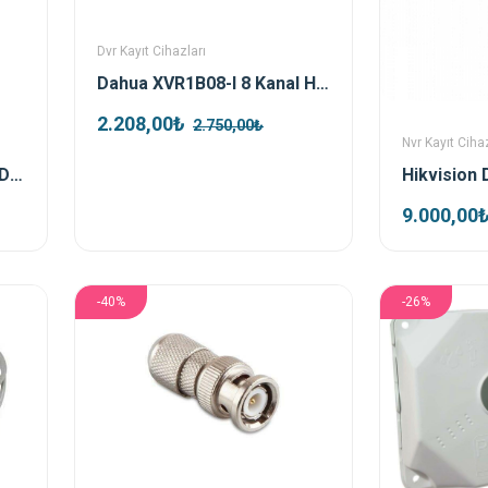
Dvr Kayıt Cihazları
Dahua XVR1B08-I 8 Kanal HDCVI XVR Kayıt Cihazı
2.208,00₺
2.750,00₺
Nvr Kayıt Cihaz
Hikvision DS-2DE4425IW-DE-T5 4 Mp 25x Ptz Ip Kamera
9.000,00
-40%
-26%