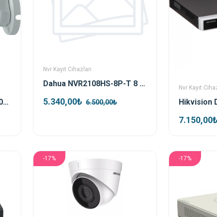
Nvr Kayıt Cihazları
Dahua NVR2108HS-8P-T 8 Kanal Poe Nvr Kayıt Cihazı
Nvr Kayıt Cihaz
5.340,00₺
Dahua HAC-HFW1500CP-0360B-S2 5 MP 3.6mm IR Bullet Analog Güvenlik Kamerası
6.500,00₺
7.150,00
-17%
-17%