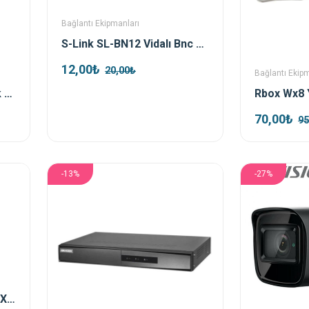
Bağlantı Ekipmanları
S-Link SL-BN12 Vidalı Bnc Konnektör
12,00₺
20,00₺
Bağlantı Ekip
Retro Bnc Dc Power Jack Kablolu
70,00₺
95
-13%
-27%
Hikvision DS-2CE76D0T-EXIPF TVI 2mp 2.8mm Ir Dome Kamera