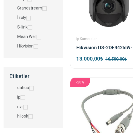
Grandstream
İzoly
S-link
Mean Well
Ip Kameralar
Hikvision
13.000,00₺
16.500,00₺
Etiketler
-20%
dahua
ip
nvr
hilook