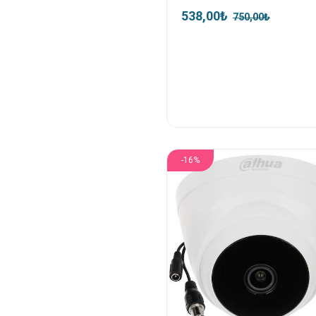
538,00₺
750,00₺
-16%