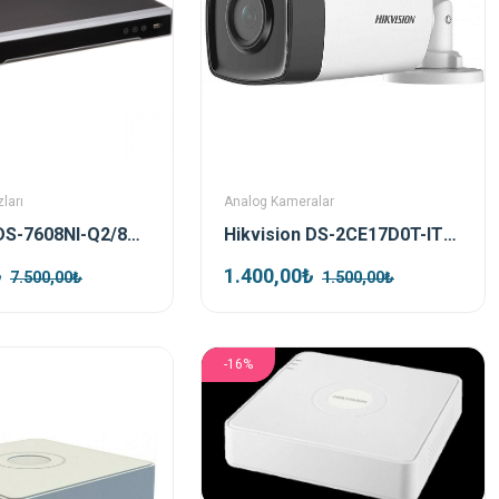
ları
Analog Kameralar
Hikvision DS-7608NI-Q2/8P 8 Kanal Poe Nvr Kayıt Cihazı
Hikvision DS-2CE17D0T-IT5F TVI 2mp 3.6mm Bullet Kamera
₺
1.400,00₺
7.500,00₺
1.500,00₺
-16%