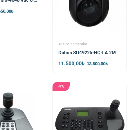
Mervesan Ms-4048 Vdc 0.83a 40w Smps Adaptör
650,00₺
Analog Kameralar
Dahua SD49225-HC-LA 2MP Starlight PTZ HDCVI Kamera
11.500,00₺
13.500,00₺
-9%