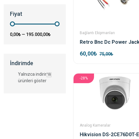
Fiyat
Bağlantı Ekipmanları
0,00₺
—
195.000,00₺
60,00₺
75,00₺
İndirimde
Yalnızca indirimli
-28%
ürünleri göster
Analog Kameralar