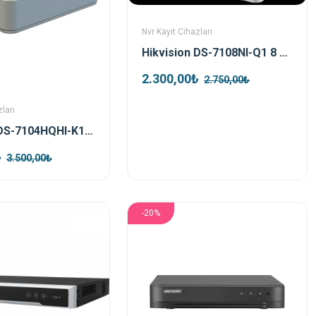
Nvr Kayıt Cihazları
Hikvision DS-7108NI-Q1 8 Kanal H.265+ Nvr Kayıt Cihazı
2.300,00₺
2.750,00₺
ları
Hikvision DS-7104HQHI-K1 4 Port Hybrid Dvr Kayıt Cihazı
₺
3.500,00₺
-20%