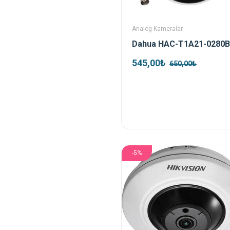
Analog Kameralar
545,00₺
650,00₺
-5%