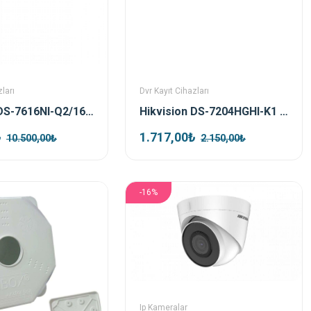
ları
Dvr Kayıt Cihazları
Hikvision DS-7616NI-Q2/16P 16 Port Poe Nvr Kayıt Cihazı
Hikvision DS-7204HGHI-K1 4 Kanal Hibrit Dvr Kayıt Cihazı
₺
1.717,00₺
10.500,00₺
2.150,00₺
-16%
Ip Kameralar