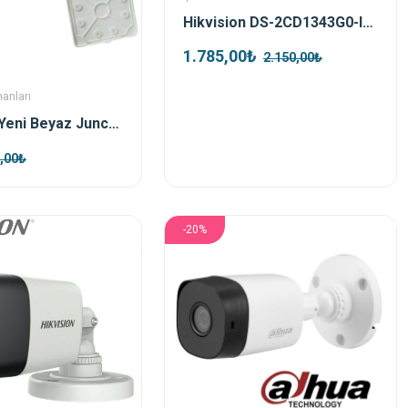
Hikvision DS-2CD1343G0-IUF 4mp 2.8mm Ip Kamera
1.785,00₺
2.150,00₺
manları
Rbox Wx8 Yeni Beyaz Junction Outdoor Box + Taban Dahil
,00₺
-20%