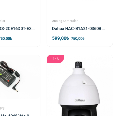
alar
Analog Kameralar
Hikvision DS-2CE16D0T-EXIPF TVI 2mp 2.8mm Bullet Kamera
Dahua HAC-B1A21-0360B 2mp HDCVI Bullet Kamera
599,00₺
750,00₺
750,00₺
-14%
MPS