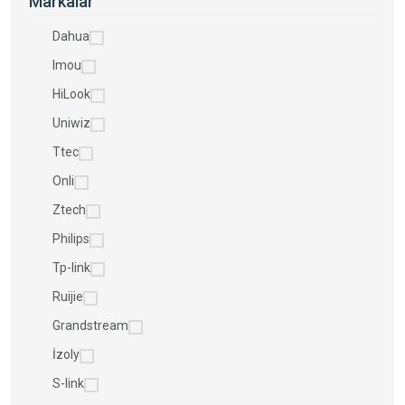
Markalar
Dahua
Imou
HiLook
Uniwiz
Ttec
Onli
Ztech
Philips
Tp-link
Ruijie
Grandstream
İzoly
S-link