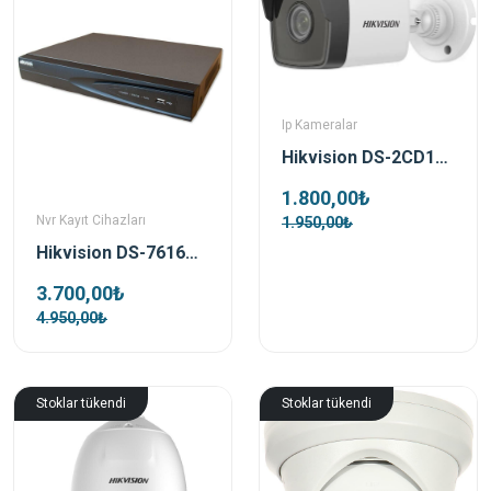
Ip Kameralar
Hikvision DS-2CD1053G0-IUF 5 MP 4mm Bullet IP Kamera
1.800,00₺
Nvr Kayıt Cihazları
1.950,00₺
Hikvision DS-7616NI-Q1 16 Kanal Nvr Kayıt Cihazı
3.700,00₺
4.950,00₺
Stoklar tükendi
Stoklar tükendi