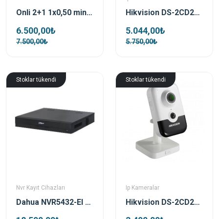
Onli 2+1 1x0,50 mini Coax 2x0,50mm 500 metre Harici Siyah CCTV Kamera Kablosu
Hikvision DS-2CD2183G2-IU Acusense 8 MP 4mm Lens Dome Güvenlik Kamerası
6.500,00₺
5.044,00₺
7.500,00₺
5.750,00₺
Stoklar tükendi
Stoklar tükendi
Nvr Kayıt Cihazları
Ip Kameralar
Dahua NVR5432-EI 32 Kanal Nvr Kayıt Cihazı
Hikvision DS-2CD2443G0-IW 4 MP 2.8 mm Lens PoE Wi-Fi Sesli Cube IP Güvenlik Kamerası