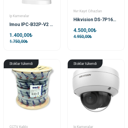
Nvr Kayıt Cihazları
Ip Kameralar
Hikvision DS-7P16NI-Q2/UHK 16 Kanal H265 4k Nvr Kayıt Cihazı
Imou IPC-B32P-V2 3MP Cell Go 4GB Dahili Hafıza Bataryalı Kablosuz WiFi Kamera
4.500,00₺
1.400,00₺
4.950,00₺
1.750,00₺
Stoklar tükendi
Stoklar tükendi
CCTV Kablo
Ip Kameralar