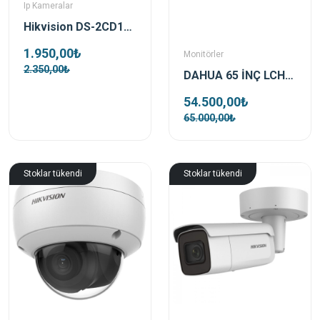
Ip Kameralar
Hikvision DS-2CD1027G0-LUF 2 Mp 2.8 mm Mikrofonlu Bullet Colorvu Ip Kamera
1.950,00₺
Monitörler
2.350,00₺
DAHUA 65 İNÇ LCH65-MC410-B UHD Smart Akıllı Beyaz Tahta
54.500,00₺
65.000,00₺
Stoklar tükendi
Stoklar tükendi