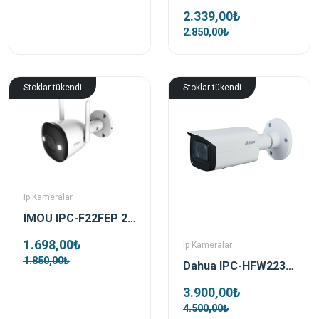
2.339,00₺
2.850,00₺
Stoklar tükendi
Stoklar tükendi
Ip Kameralar
IMOU IPC-F22FEP 2 MP 3.6 mm Bullet Güvenlik Kamerası
1.698,00₺
Ip Kameralar
1.850,00₺
Dahua IPC-HFW2231T-ZAS-27135-S2 2MP 2.7-13.5mm Motorize Ip Kamera
3.900,00₺
4.500,00₺