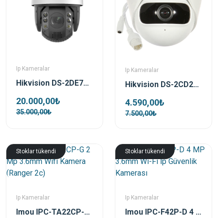
Ip Kameralar
Ip Kameralar
Hikvision DS-2DE7A432IW-AEB(T5) 4 MP 5.9-188.8mm PTZ Speed Dome IP Güvenlik Kamerası
Hikvision DS-2CD2345G0P-I 4 MP 1.68mm Super Wide Angel Dome Ip Kamerası
20.000,00₺
4.590,00₺
35.000,00₺
7.500,00₺
Stoklar tükendi
Stoklar tükendi
Ip Kameralar
Ip Kameralar
Imou IPC-TA22CP-G 2 Mp 3.6mm Wifi Kamera (Ranger 2c)
Imou IPC-F42P-D 4 MP 3.6mm Wi-Fi İp Güvenlik Kamerası