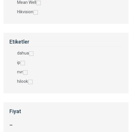
Mean Well
Hikvision
Etiketler
dahua
ip
nvr
hilook
Fiyat
—