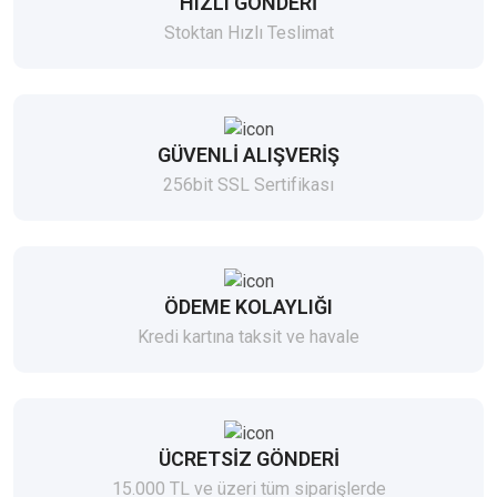
HIZLI GÖNDERİ
Stoktan Hızlı Teslimat
GÜVENLİ ALIŞVERİŞ
256bit SSL Sertifikası
ÖDEME KOLAYLIĞI
Kredi kartına taksit ve havale
ÜCRETSİZ GÖNDERİ
15.000 TL ve üzeri tüm siparişlerde