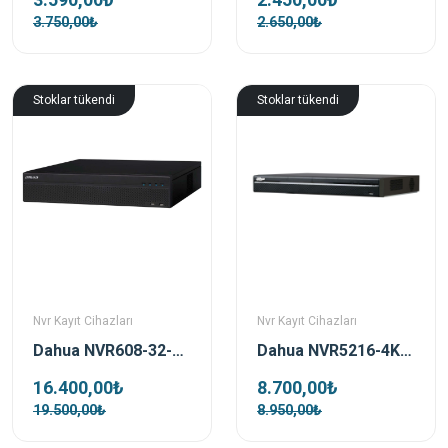
3.750,00₺
2.650,00₺
Stoklar tükendi
Stoklar tükendi
Nvr Kayıt Cihazları
Nvr Kayıt Cihazları
Dahua NVR5216-4KS2 16 Kanal 1U 4K H.265 NVR Kayıt Cihazı
Dahua NVR608-32-4KS2 32 Kanal 4K NVR Kayıt Cihazı
8.700,00₺
16.400,00₺
8.950,00₺
19.500,00₺