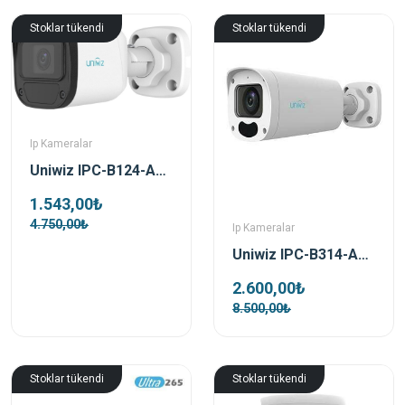
Stoklar tükendi
Stoklar tükendi
Ip Kameralar
Uniwiz IPC-B124-APF28 4 MP 2.8 mm Lensli Bullet IP Kamera
1.543,00₺
4.750,00₺
Ip Kameralar
Uniwiz IPC-B314-APKZ 4 MP 2.8-12 mm Motorize Lensli Bullet IP Kamera
2.600,00₺
8.500,00₺
Stoklar tükendi
Stoklar tükendi