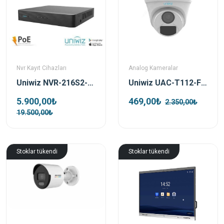
Nvr Kayıt Cihazları
Analog Kameralar
Uniwiz NVR-216S2-P16 16 Kanal 16 Port Poe Nvr Kayıt Cihazı
Uniwiz UAC-T112-F28 2 Mp 2.8 Mm Mini Turret Analog Güvenlik Kamerası
5.900,00₺
469,00₺
2.350,00₺
19.500,00₺
Stoklar tükendi
Stoklar tükendi