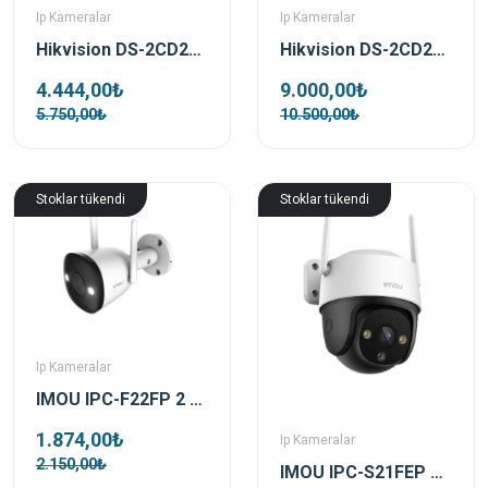
Ip Kameralar
Ip Kameralar
Hikvision DS-2CD2163G2-IU 6 MP AcuSense IR IP Dome Güvenlik Kamerası
Hikvision DS-2CD2666G2-IZS 6 MP 2.8-12mm AcuSense Motorize IP Bullet Güvenlik Kamerası
4.444,00₺
9.000,00₺
5.750,00₺
10.500,00₺
Stoklar tükendi
Stoklar tükendi
Ip Kameralar
IMOU IPC-F22FP 2 MP 3.6 mm Dış Ortam Bullet Kamera
1.874,00₺
Ip Kameralar
2.150,00₺
IMOU IPC-S21FEP 2 MP 3.6 MM PT Ip Kamera(Cruiser SE+ )