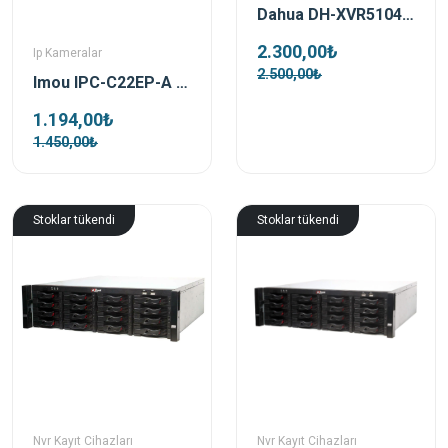
Dahua DH-XVR5104HS-X1 4 Kanal 5MP XVR Kayıt Cihazı
2.300,00₺
Ip Kameralar
2.500,00₺
Imou IPC-C22EP-A 2 Mp 2.8 Mm Ip Güvenlik Kamerası (Cue2)
1.194,00₺
1.450,00₺
Stoklar tükendi
Stoklar tükendi
Nvr Kayıt Cihazları
Nvr Kayıt Cihazları