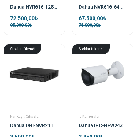
Dahua NVR616-64-4KS2 64 Kanal 4K NVR Kayıt Cihazı
Dahua NVR616-128-4KS2 128 Kanal 4K NVR Kayıt Cihazı
67.500,00₺
72.500,00₺
75.000,00₺
95.000,00₺
Stoklar tükendi
Stoklar tükendi
Nvr Kayıt Cihazları
Ip Kameralar
Dahua DHI-NVR2116HS-S3 16 Kanal Nvr Kayıt Cihazı
Dahua IPC-HFW2431S-S-0360B-S2 4mp 3.6mm Starlight Bullet Ip Güvenlik Kamerası
3.590,00₺
2.450,00₺