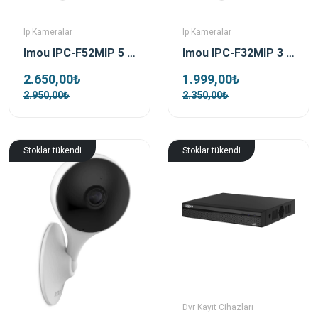
Ip Kameralar
Ip Kameralar
Imou IPC-F52MIP 5 MP 3.6 Mm Bullet Ip Kamera (Bullet Pro)
Imou IPC-F32MIP 3 Mp 3.6 Mm Bullet Ip Kamera (Bullet Pro)
2.650,00₺
1.999,00₺
2.950,00₺
2.350,00₺
Stoklar tükendi
Stoklar tükendi
Dvr Kayıt Cihazları