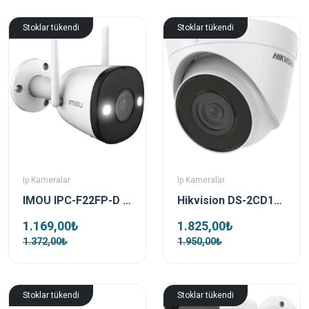
Stoklar tükendi
Stoklar tükendi
Ip Kameralar
Ip Kameralar
IMOU IPC-F22FP-D 2 MP 2.8 mm Wifi Bebek Ev Ip Güvenlik Kamerası (Bullet 2E)
Hikvision DS-2CD1353G0-IUF 5 MP 2.8mm Dome IP Kamerası
1.169,00₺
1.825,00₺
1.372,00₺
1.950,00₺
Stoklar tükendi
Stoklar tükendi