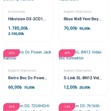
Ip Kameralar
Bağlantı Ekipmanları
Hikvision DS-2CD1343G0-IUF 4mp 2.8mm Ip Kamera
Rbox Wx8 Yeni Beyaz Junction Outdoor Box + Taban Dahil
1.785,00₺
70,00₺
95,00₺
2.150,00₺
-20%
-40%
Bağlantı Ekipmanları
Bağlantı Ekipmanları
Retro Bnc Dc Power Jack Kablolu
S-Link SL-BN12 Vidalı Bnc Konnektör
60,00₺
12,00₺
75,00₺
20,00₺
-20%
-14%