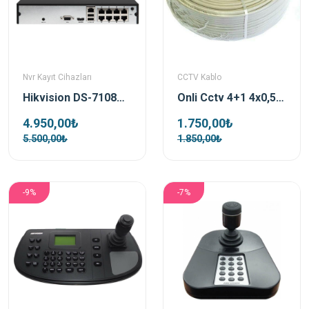
Nvr Kayıt Cihazları
CCTV Kablo
Hikvision DS-7108NI-Q1/8P/M 8 Kanal Poe Nvr Kayıt Cihazı
Onli Cctv 4+1 4x0,50 Mm Kamera Kablosu 100 Metre
4.950,00₺
1.750,00₺
5.500,00₺
1.850,00₺
-9%
-7%