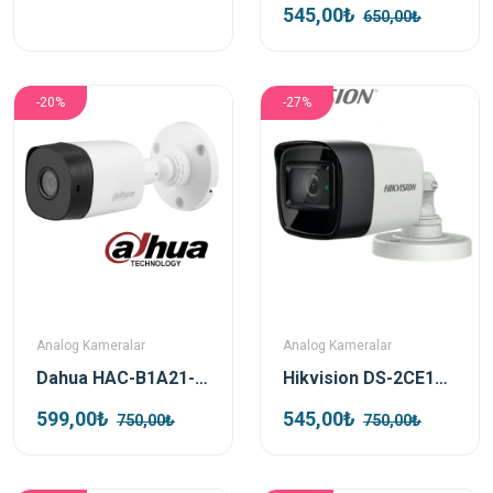
545,00₺
650,00₺
-20%
-27%
Analog Kameralar
Analog Kameralar
Dahua HAC-B1A21-0360B 2mp HDCVI Bullet Kamera
Hikvision DS-2CE16D0T-EXIPF TVI 2mp 2.8mm Bullet Kamera
599,00₺
545,00₺
750,00₺
750,00₺