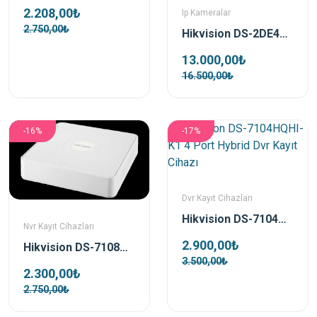
2.208,00₺
Ip Kameralar
2.750,00₺
Hikvision DS-2DE4425IW-DE-T5 4 Mp 25x Ptz Ip Kamera
13.000,00₺
16.500,00₺
-16%
-17%
Dvr Kayıt Cihazları
Hikvision DS-7104HQHI-K1 4 Port Hybrid Dvr Kayıt Cihazı
Nvr Kayıt Cihazları
2.900,00₺
Hikvision DS-7108NI-Q1 8 Kanal H.265+ Nvr Kayıt Cihazı
3.500,00₺
2.300,00₺
2.750,00₺