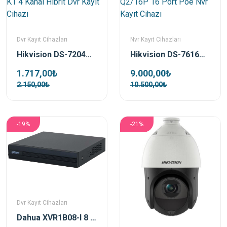
Dvr Kayıt Cihazları
Nvr Kayıt Cihazları
Hikvision DS-7204HGHI-K1 4 Kanal Hibrit Dvr Kayıt Cihazı
Hikvision DS-7616NI-Q2/16P 16 Port Poe Nvr Kayıt Cihazı
1.717,00₺
9.000,00₺
2.150,00₺
10.500,00₺
-19%
-21%
Dvr Kayıt Cihazları
Dahua XVR1B08-I 8 Kanal HDCVI XVR Kayıt Cihazı