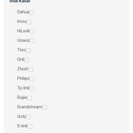
Markalar
Dahua
Imou
HiLook
Uniwiz
Ttec
Onli
Ztech
Philips
Tp-link
Ruijie
Grandstream
İzoly
S-link