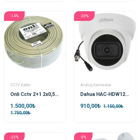
-14%
-20%
CCTV Kablo
Analog Kameralar
Onli Cctv 2+1 2x0,50 Mm Kamera Kablosu 100 Metre
Dahua HAC-HDW1200TL-A-0280B-S5 2mp AHD Dome Kamera
1.500,00₺
910,00₺
1.150,00₺
1.750,00₺
-22%
-5%