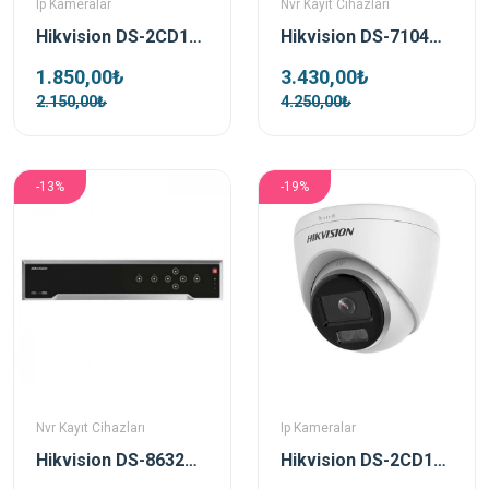
Ip Kameralar
Nvr Kayıt Cihazları
Hikvision DS-2CD1043G0-IUF 4Mp 4 Mm Dahili Mikrofonlu Ir Bullet Ip Kamera
Hikvision DS-7104NI-Q1/4P/M 4 Kanal Poe Nvr Kayıt Cihazı
1.850,00₺
3.430,00₺
2.150,00₺
4.250,00₺
-13%
-19%
Nvr Kayıt Cihazları
Ip Kameralar
Hikvision DS-8632NI-I8 32 Kanal Nvr Kayıt Cihazı
Hikvision DS-2CD1327G0-LUF 2MP 2.8mm Dahili Mikrofonlu ColorVu IP Dome Kamera