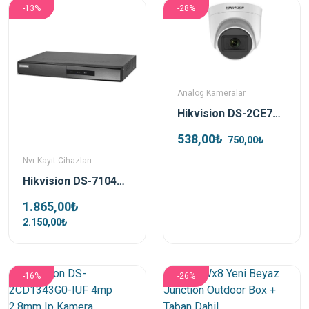
-13%
-28%
Analog Kameralar
Hikvision DS-2CE76D0T-EXIPF TVI 2mp 2.8mm Ir Dome Kamera
538,00₺
750,00₺
Nvr Kayıt Cihazları
Hikvision DS-7104NI-Q1/M 4 Kanal Nvr Kayıt Cihazı
1.865,00₺
2.150,00₺
-16%
-26%