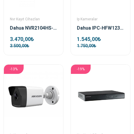
Nvr Kayıt Cihazları
Ip Kameralar
Dahua NVR2104HS-P-T 4 Kanal Poe Nvr Kayıt Cihazı
Dahua IPC-HFW1230S-S-0280B-S4 2mp 2.8mm IP Kamera
3.470,00₺
1.545,00₺
3.500,00₺
1.750,00₺
-13%
-19%