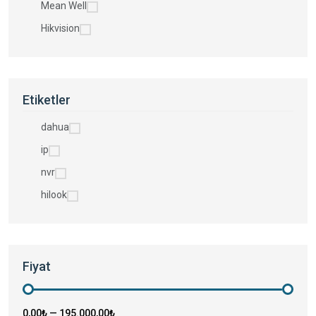
Mean Well
Hikvision
Etiketler
dahua
ip
nvr
hilook
Fiyat
0,00₺
—
195.000,00₺