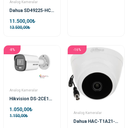
Analog Kameralar
Dahua SD49225-HC-LA 2MP Starlight PTZ HDCVI Kamera
11.500,00₺
13.500,00₺
-8%
-16%
Analog Kameralar
Hikvision DS-2CE10DF0T-PF TVI 2mp 3.6mm Colorvu Bullet Kamera
1.050,00₺
Analog Kameralar
1.150,00₺
Dahua HAC-T1A21-0280B 2mp HDCVI Dome Kamera