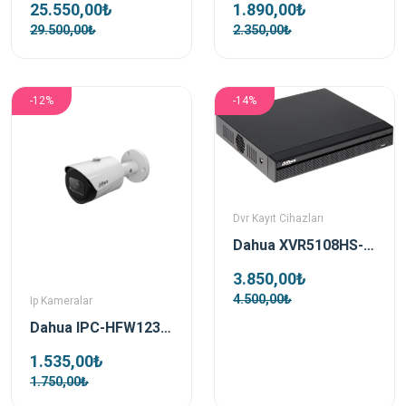
25.550,00₺
1.890,00₺
29.500,00₺
2.350,00₺
-12%
-14%
Dvr Kayıt Cihazları
Dahua XVR5108HS-I3 8 Kanal 5mp Xvr Kayıt Cihazı
3.850,00₺
4.500,00₺
Ip Kameralar
Dahua IPC-HFW1230S-S-0360B-S4 2Mp 3.6mm Lens H265+ Starlight PoE Bullet IP Kamera
1.535,00₺
1.750,00₺