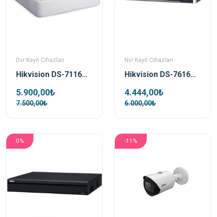
Dvr Kayıt Cihazları
Nvr Kayıt Cihazları
Hikvision DS-7116HQHI-K1 16 Kanal DVR Kayıt Cihazı
Hikvision DS-7616NI-Q2 H.265+ 16 Kanal Nvr Kayıt Cihazı
5.900,00₺
4.444,00₺
7.500,00₺
6.000,00₺
0%
-11%