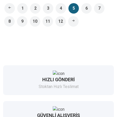
1
2
3
4
5
6
7
8
9
10
11
12
HIZLI GÖNDERİ
Stoktan Hızlı Teslimat
GÜVENLİ ALIŞVERİŞ