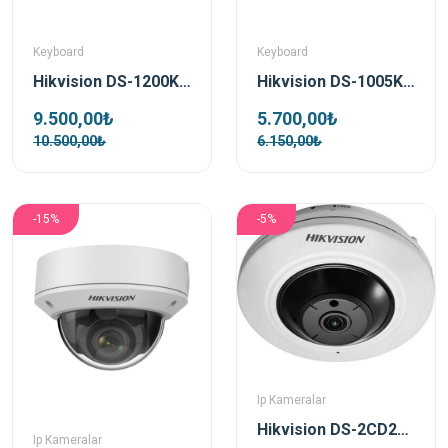
Keyboard
Keyboard
Hikvision DS-1200KI Network Kontrol Klavyesi
Hikvision DS-1005KI Usb PTZ Kontrol Klavyesi
9.500,00₺
5.700,00₺
10.500,00₺
6.150,00₺
-15%
-5%
Ip Kameralar
Hikvision DS-2CD2955FWD-IS 5mp 1.05 Mm Fisheye Ip Kamera
Ip Kameralar