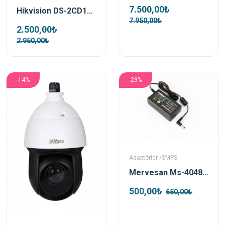
7.500,00₺
Hikvision DS-2CD1723G0-IZS 2mp 2.8-12 Mm Varifocal Ip Dome Kamera
7.950,00₺
2.500,00₺
2.950,00₺
-14%
-23%
Adaptörler /SMPS
Mervesan Ms-4048 Vdc 0.83a 40w Smps Adaptör
500,00₺
650,00₺