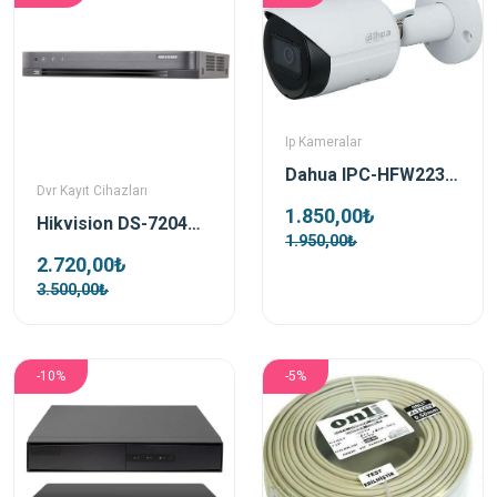
Ip Kameralar
Dahua IPC-HFW2231S-S-0360B-S2 2mp 3.6mm Starlight Ir Bullet Poe Ip Kamera
Dvr Kayıt Cihazları
1.850,00₺
Hikvision DS-7204HUHI-K1 4 Kanal 5mp DVR Kayıt Cihazı
1.950,00₺
2.720,00₺
3.500,00₺
-10%
-5%