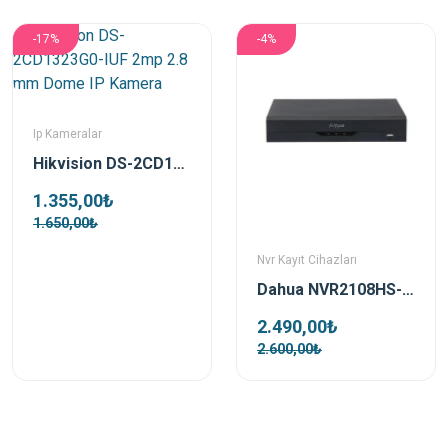
-17%
-4%
Ip Kameralar
Hikvision DS-2CD1323G0-IUF 2mp 2.8 mm Dome IP Kamera
1.355,00₺
1.650,00₺
Nvr Kayıt Cihazları
Dahua NVR2108HS-T 8kanal Nvr Kayıt Cihazı
2.490,00₺
2.600,00₺