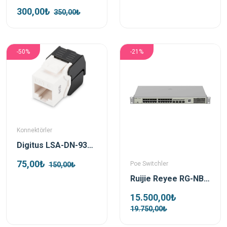
300,00₺
350,00₺
-50%
-21%
Konnektörler
Digitus LSA-DN-93603 Cat 6 Keystone Jack
75,00₺
Poe Switchler
150,00₺
Ruijie Reyee RG-NBS3100-24GT4SFP-P-V2 24 Port Poe 4x Sfp Gigabit L2 Yönetilebilir Poe Switch
15.500,00₺
19.750,00₺