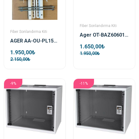
Fiber Sonlandırma Kiti
Fiber Sonlandırma Kiti
Ager OT-BAZ606010-A-B2 10cm 600x600 Outdoor Baza
AGER AA-OU-PL150-8-KIT-B2-EC Outdoor 150mm Sekizgen Direk Montaj Kiti
1.650,00₺
1.950,00₺
1.950,00₺
2.150,00₺
-9%
-11%