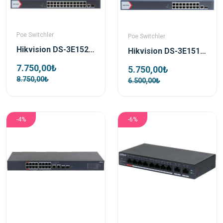
Poe Switchler
Poe Switchler
Hikvision DS-3E1526P-EI/M 24 Port 230w 1xGigabit Uplink 1xSfp Gigabit Poe Switch
Hikvision DS-3E1518P-EI/M 16 Port 130w 1xGigabit Uplink 1xSfp Gigabit Poe Switch
7.750,00₺
5.750,00₺
8.750,00₺
6.500,00₺
-4%
-6%