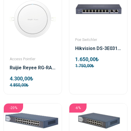
Poe Switchler
Hikvision DS-3E0310P-E/M 8 Port Poe 2x Gigabit Uplink 60watt Yönetilemez Poe Switch
1.650,00₺
Access Pointler
1.750,00₺
Ruijie Reyee RG-RAP2266 AX3000 Wi-Fi 6 Dual-Band İç Ortam Access Point
4.300,00₺
4.850,00₺
-20%
-6%