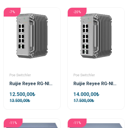
-7%
-20%
Poe Switchler
Poe Switchler
Ruijie Reyee RG-NIS3100-8GT2SFP-HP 8 Port Poe 2xSfp Gigabit Yönetilebilir Endüstriyel PoE Switch
Ruijie Reyee RG-NIS3100-8GT4SFP-HP 8 Port Poe 4xSfp Gigabit Yönetilebilir Endüstriyel PoE Switch
12.500,00₺
14.000,00₺
13.500,00₺
17.500,00₺
-11%
-11%