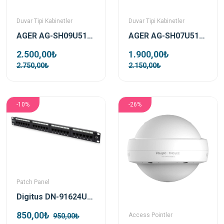
Duvar Tipi Kabinetler
Duvar Tipi Kabinetler
AGER AG-SH09U5140B1-CBAA-B6-D1 9U 510X400 Beyaz Demonte Duvar Tipi Soho Kabinet
AGER AG-SH07U5140B1-CBAA-B6-D1 7U 510X400 Beyaz Demonte Duvar Tipi Soho Kabinet
2.500,00₺
1.900,00₺
2.750,00₺
2.150,00₺
-10%
-26%
Patch Panel
Digitus DN-91624U-CR 1u-24-Port Cat6 E Unshielded Black Patch Panel
850,00₺
Access Pointler
950,00₺