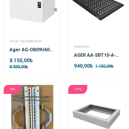
Duvar Tipi Kabinetler
Kabinetler
Ager AG-OB09U6060B2-D-A-M1 9u 600x600 Ön Metal Kapak Kelebek Kilitli Duvar Tipi Outdoor Kabinet
AGER AA-SBT10-A-S1 Dikili Tip 19" 1U D1000mm için Sabit Siyah Raf Modülü
8.150,00₺
940,00₺
1.150,00₺
8.500,00₺
-9%
-15%