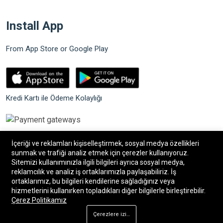
Install App
From App Store or Google Play
Kredi Kartı ile Ödeme Kolaylığı
İçeriği ve reklamları kişiselleştirmek, sosyal medya özellikleri
sunmak ve trafiği analiz etmek için çerezler kullanıyoruz.
Sitemizi kullanımınızla ilgili bilgileri ayrıca sosyal medya,
©2026 Bilgin Güvenlik Sistemleri. Tüm hakları saklıdır.
reklamcılık ve analiz iş ortaklarımızla paylaşabiliriz. İş
ortaklarımız, bu bilgileri kendilerine sağladığınız veya
hizmetlerini kullanırken topladıkları diğer bilgilerle birleştirebilir.
®
Bilişim34
|
Bilişim34 Akıllı E-Ticaret paketleri
ile
Çerez Politikamız
hazırlanmıştır.
Çerezlere izin ver
Ana Sayfa
Mağaza
Arama
Hesap