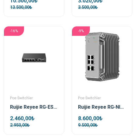
10.500,00₺
3.020,00₺
13.500,00₺
3.500,00₺
-16%
-9%
Poe Switchler
Poe Switchler
Ruijie Reyee RG-ES206GS-P 4 Port Poe 54W 1xRj45 Uplink +1xSfp Combo Uplink Gigabit PoE Yönetilebilir Switch
Ruijie Reyee RG-NIS3100-4GT2SFP-HP 4 Port Poe 2xSfp Gigabit Yönetilebilir Endüstriyel PoE Switch
2.460,00₺
8.600,00₺
2.950,00₺
9.500,00₺