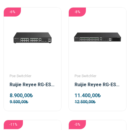
-6%
-8%
Poe Switchler
Poe Switchler
Ruijie Reyee RG-ES220GS-P 16 Port 250W 2xSfp 2xRj45 Uplink Yönetilebilir Gigabit PoE Switch
Ruijie Reyee RG-ES228GS-P 28 Port 370 W 2xSfp 2xRj45 Uplink Yönetilebilir Gigabit PoE Switch
8.900,00₺
11.400,00₺
9.500,00₺
12.500,00₺
-11%
-5%