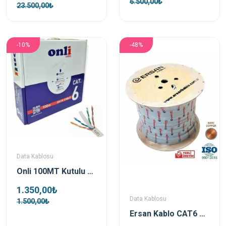
6.500,00₺
23.500,00₺
-10%
-48%
Data Kablosu
Onli 100MT Kutulu 24AWG Utp Cat6 Gri Data Kablosu
1.350,00₺
Data Kablosu
1.500,00₺
Ersan Kablo CAT6 500Mt Gri 23AWG Full Bakır Data Kablosu