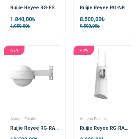
Ruijie Reyee RG-EST100-E 2.4Ghz 300 Mbps Dış Ortam Noktadan Noktaya Acces Point (Kutu İçeriği 2 Adet )
Ruijie Reyee RG-NBS3100-8GT2SFP-P-V2 8 Portlu 10/100/1000 Gigabit + 2 Sfp 8 Port Poe L2 Yönetilebilir Switch
1.840,00₺
8.500,00₺
1.950,00₺
9.500,00₺
-22%
-13%
Access Pointler
Access Pointler
Ruijie Reyee RG-RAP6262 AX3000 2.97 Ghz Wifi 6 Dış Ortam Access Point
Ruijie Reyee RG-RAP52-OD Dış Ortam 1300 Mbps Dualband Wifi Access Point