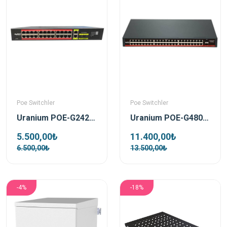
Poe Switchler
Poe Switchler
Uranium POE-G2422SFP-300W 24 Port 2xgb Rj45/2xsfp Uplink Gigabit Poe Switch
Uranium POE-G4802-800W 48 Port 2xSfp Uplink Gigabit Poe Switch
5.500,00₺
11.400,00₺
6.500,00₺
13.500,00₺
-4%
-18%