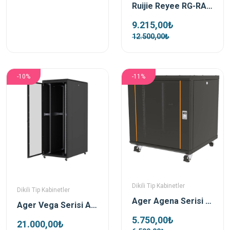
Ruijie Reyee RG-RAP6262(G) 1800 Mbps Dış Ortam Access Point
9.215,00₺
12.500,00₺
-10%
-11%
Dikili Tip Kabinetler
Dikili Tip Kabinetler
Ager Agena Serisi AG-AN12U6060S1-CFAA-A-M1 12u 600x600 Dikili Tip Kabinet + Tekerlek
Ager Vega Serisi AG-VB36U8010S1-BAAA-A-M1 36U 800x1000 mm Dikili Tip Kabinet
5.750,00₺
21.000,00₺