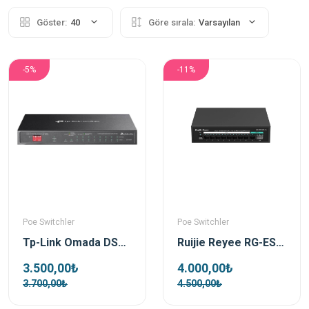
Göster:
40
Göre sırala:
Varsayılan
-5%
-11%
Poe Switchler
Poe Switchler
Tp-Link Omada DS110GMP 10 Port 1xSFP 123W Gigabit Yönetilemez Poe Switch
Ruijie Reyee RG-ES110GS-P-L 10 Port 1xSfp 1xRj45 Uplink Yönetilemez Gigabit PoE Switch
3.500,00₺
4.000,00₺
3.700,00₺
4.500,00₺