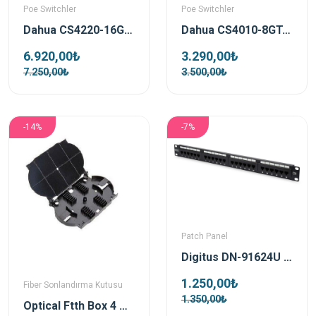
Poe Switchler
Poe Switchler
Dahua CS4220-16GT-240 16 Port 240W Poe 2x Rj45 2xSfp Gigabit Uplink Cloud Yönetilebilir Gigabit PoE Switch
Dahua CS4010-8GT-110 8 Port 110W Poe 10/100 2x Rj45 Gigabit Uplink Cloud Yönetilebilir Gigabit PoE Switch
6.920,00₺
3.290,00₺
7.250,00₺
3.500,00₺
-14%
-7%
Patch Panel
Digitus DN-91624U 19inch 24 Port Cat-6 UTP Patch Panel
1.250,00₺
Fiber Sonlandırma Kutusu
1.350,00₺
Optical Ftth Box 4 Ports Boş SonlandIrma Kutusu