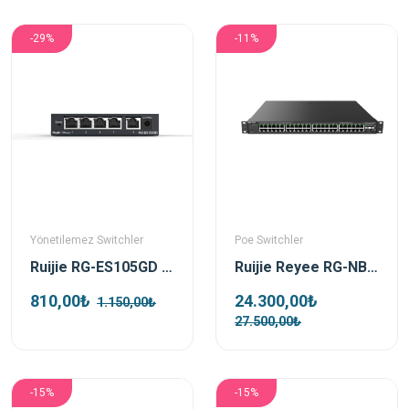
-29%
-11%
Yönetilemez Switchler
Poe Switchler
Ruijie RG-ES105GD 5 Port 10/100/1000 Mbps Metal Kasa Gigabit Switch
Ruijie Reyee RG-NBS3100-48GT4SFP-P 48 Port 4 Sfp L2 370W Gigabit Yönetilebilir Poe Switch
810,00₺
24.300,00₺
1.150,00₺
27.500,00₺
-15%
-15%