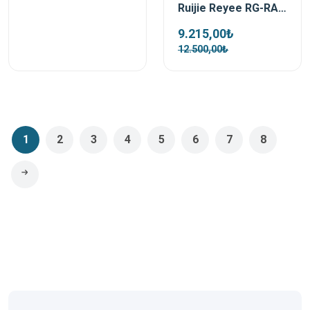
Ruijie Reyee RG-RAP6262(G) 1800 Mbps Dış Ortam Access Point
9.215,00₺
12.500,00₺
1
2
3
4
5
6
7
8