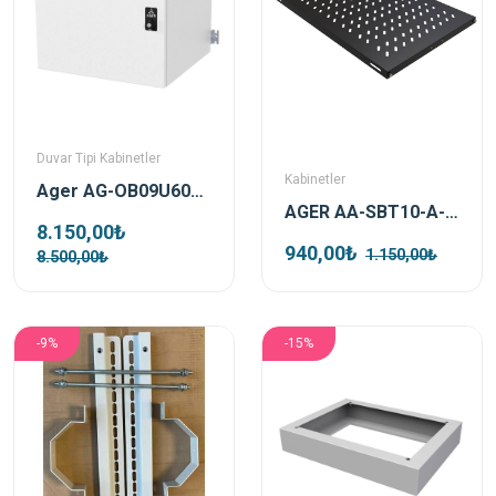
Duvar Tipi Kabinetler
Kabinetler
Ager AG-OB09U6060B2-D-A-M1 9u 600x600 Ön Metal Kapak Kelebek Kilitli Duvar Tipi Outdoor Kabinet
AGER AA-SBT10-A-S1 Dikili Tip 19" 1U D1000mm için Sabit Siyah Raf Modülü
8.150,00₺
940,00₺
1.150,00₺
8.500,00₺
-9%
-15%