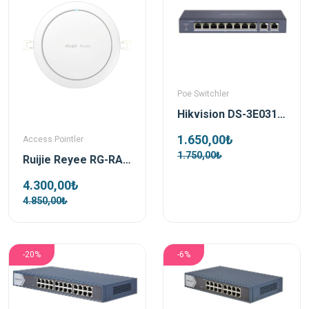
Poe Switchler
Hikvision DS-3E0310P-E/M 8 Port Poe 2x Gigabit Uplink 60watt Yönetilemez Poe Switch
1.650,00₺
Access Pointler
1.750,00₺
Ruijie Reyee RG-RAP2266 AX3000 Wi-Fi 6 Dual-Band İç Ortam Access Point
4.300,00₺
4.850,00₺
-20%
-6%