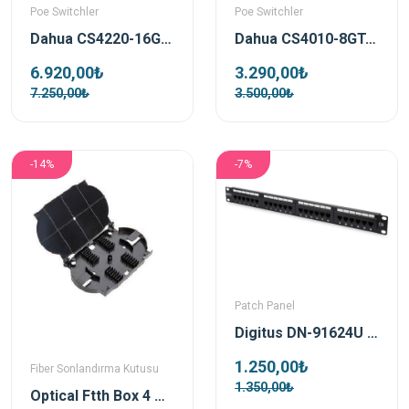
Poe Switchler
Poe Switchler
Dahua CS4220-16GT-240 16 Port 240W Poe 2x Rj45 2xSfp Gigabit Uplink Cloud Yönetilebilir Gigabit PoE Switch
Dahua CS4010-8GT-110 8 Port 110W Poe 10/100 2x Rj45 Gigabit Uplink Cloud Yönetilebilir Gigabit PoE Switch
6.920,00₺
3.290,00₺
7.250,00₺
3.500,00₺
-14%
-7%
Patch Panel
Digitus DN-91624U 19inch 24 Port Cat-6 UTP Patch Panel
1.250,00₺
Fiber Sonlandırma Kutusu
1.350,00₺
Optical Ftth Box 4 Ports Boş SonlandIrma Kutusu