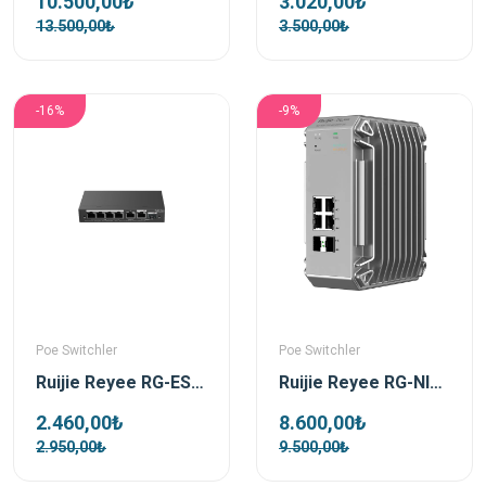
10.500,00₺
3.020,00₺
13.500,00₺
3.500,00₺
-16%
-9%
Poe Switchler
Poe Switchler
Ruijie Reyee RG-ES206GS-P 4 Port Poe 54W 1xRj45 Uplink +1xSfp Combo Uplink Gigabit PoE Yönetilebilir Switch
Ruijie Reyee RG-NIS3100-4GT2SFP-HP 4 Port Poe 2xSfp Gigabit Yönetilebilir Endüstriyel PoE Switch
2.460,00₺
8.600,00₺
2.950,00₺
9.500,00₺