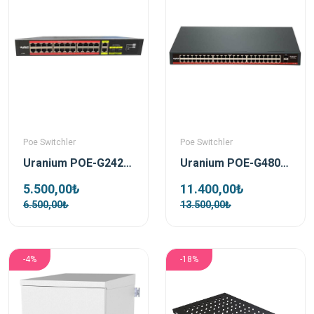
Poe Switchler
Poe Switchler
Uranium POE-G2422SFP-300W 24 Port 2xgb Rj45/2xsfp Uplink Gigabit Poe Switch
Uranium POE-G4802-800W 48 Port 2xSfp Uplink Gigabit Poe Switch
5.500,00₺
11.400,00₺
6.500,00₺
13.500,00₺
-4%
-18%