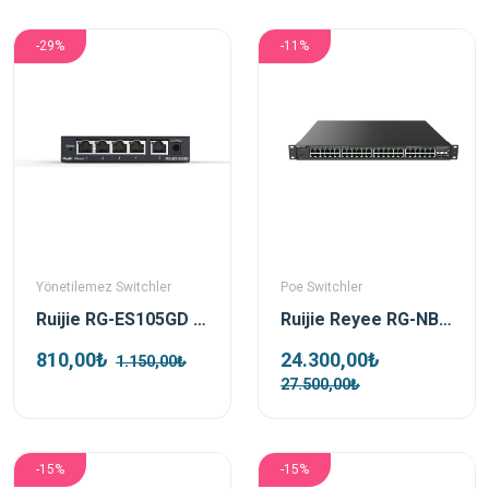
-29%
-11%
Yönetilemez Switchler
Poe Switchler
Ruijie RG-ES105GD 5 Port 10/100/1000 Mbps Metal Kasa Gigabit Switch
Ruijie Reyee RG-NBS3100-48GT4SFP-P 48 Port 4 Sfp L2 370W Gigabit Yönetilebilir Poe Switch
810,00₺
24.300,00₺
1.150,00₺
27.500,00₺
-15%
-15%