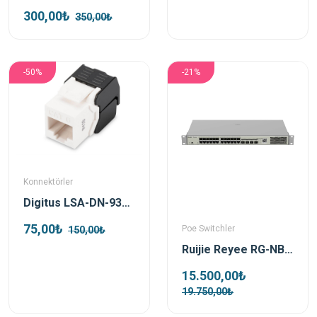
300,00₺
350,00₺
-50%
-21%
Konnektörler
Digitus LSA-DN-93603 Cat 6 Keystone Jack
75,00₺
Poe Switchler
150,00₺
Ruijie Reyee RG-NBS3100-24GT4SFP-P-V2 24 Port Poe 4x Sfp Gigabit L2 Yönetilebilir Poe Switch
15.500,00₺
19.750,00₺