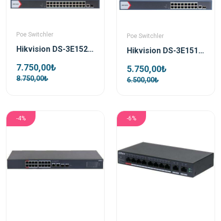
Poe Switchler
Poe Switchler
Hikvision DS-3E1526P-EI/M 24 Port 230w 1xGigabit Uplink 1xSfp Gigabit Poe Switch
Hikvision DS-3E1518P-EI/M 16 Port 130w 1xGigabit Uplink 1xSfp Gigabit Poe Switch
7.750,00₺
5.750,00₺
8.750,00₺
6.500,00₺
-4%
-6%