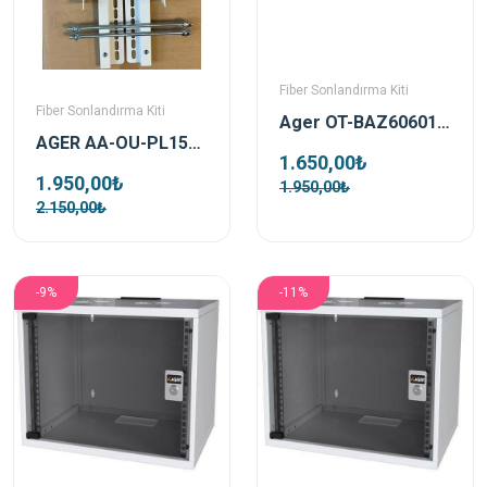
Fiber Sonlandırma Kiti
Fiber Sonlandırma Kiti
Ager OT-BAZ606010-A-B2 10cm 600x600 Outdoor Baza
AGER AA-OU-PL150-8-KIT-B2-EC Outdoor 150mm Sekizgen Direk Montaj Kiti
1.650,00₺
1.950,00₺
1.950,00₺
2.150,00₺
-9%
-11%