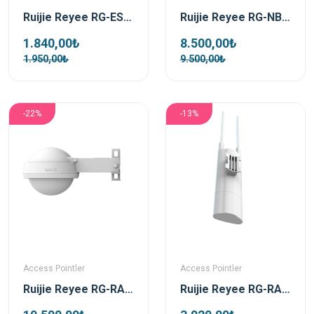
Ruijie Reyee RG-EST100-E 2.4Ghz 300 Mbps Dış Ortam Noktadan Noktaya Acces Point (Kutu İçeriği 2 Adet )
Ruijie Reyee RG-NBS3100-8GT2SFP-P-V2 8 Portlu 10/100/1000 Gigabit + 2 Sfp 8 Port Poe L2 Yönetilebilir Switch
1.840,00₺
8.500,00₺
1.950,00₺
9.500,00₺
-22%
-13%
Access Pointler
Access Pointler
Ruijie Reyee RG-RAP6262 AX3000 2.97 Ghz Wifi 6 Dış Ortam Access Point
Ruijie Reyee RG-RAP52-OD Dış Ortam 1300 Mbps Dualband Wifi Access Point