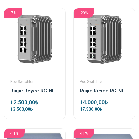
-7%
-20%
Poe Switchler
Poe Switchler
Ruijie Reyee RG-NIS3100-8GT2SFP-HP 8 Port Poe 2xSfp Gigabit Yönetilebilir Endüstriyel PoE Switch
Ruijie Reyee RG-NIS3100-8GT4SFP-HP 8 Port Poe 4xSfp Gigabit Yönetilebilir Endüstriyel PoE Switch
12.500,00₺
14.000,00₺
13.500,00₺
17.500,00₺
-11%
-11%