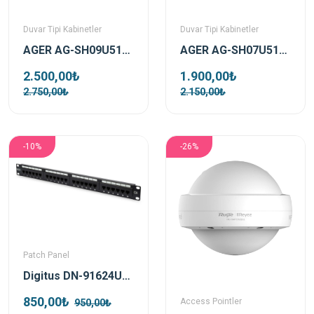
Duvar Tipi Kabinetler
Duvar Tipi Kabinetler
AGER AG-SH09U5140B1-CBAA-B6-D1 9U 510X400 Beyaz Demonte Duvar Tipi Soho Kabinet
AGER AG-SH07U5140B1-CBAA-B6-D1 7U 510X400 Beyaz Demonte Duvar Tipi Soho Kabinet
2.500,00₺
1.900,00₺
2.750,00₺
2.150,00₺
-10%
-26%
Patch Panel
Digitus DN-91624U-CR 1u-24-Port Cat6 E Unshielded Black Patch Panel
850,00₺
Access Pointler
950,00₺