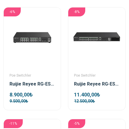
-6%
-8%
Poe Switchler
Poe Switchler
Ruijie Reyee RG-ES220GS-P 16 Port 250W 2xSfp 2xRj45 Uplink Yönetilebilir Gigabit PoE Switch
Ruijie Reyee RG-ES228GS-P 28 Port 370 W 2xSfp 2xRj45 Uplink Yönetilebilir Gigabit PoE Switch
8.900,00₺
11.400,00₺
9.500,00₺
12.500,00₺
-11%
-5%