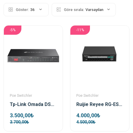
Göster:
36
Göre sırala:
Varsayılan
-5%
-11%
Poe Switchler
Poe Switchler
Tp-Link Omada DS110GMP 10 Port 1xSFP 123W Gigabit Yönetilemez Poe Switch
Ruijie Reyee RG-ES110GS-P-L 10 Port 1xSfp 1xRj45 Uplink Yönetilemez Gigabit PoE Switch
3.500,00₺
4.000,00₺
3.700,00₺
4.500,00₺